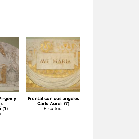
Virgen y
Frontal con dos ángeles
os
Carlo Aureli (?)
 (?)
Escultura
a