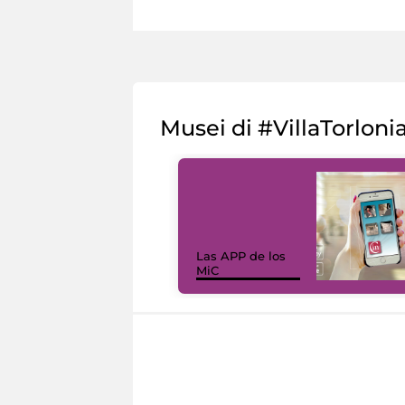
Musei di #VillaTorloni
Las APP de los
MiC