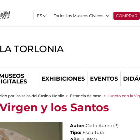
Todos los Museos Cívicos
COMPRAR
LLA TORLONIA
MUSEOS
EXHIBICIONES
EVENTOS
DIDÁ
IGITALES
ido por las salas del Casino Nobile
>
Estancia de paso
>
Luneto con la Vir
Virgen y los Santos
Autor:
Carlo Aureli (?)
Tipo:
Escultura
Año:
a. 1840