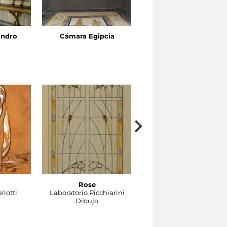
andro
Cámara Egipcia
Gabinete de Venus
Rose
Gocce
llotti
Laboratorio Picchiarini
Laboratorio Picchiarini
Dibujo
Dibujo