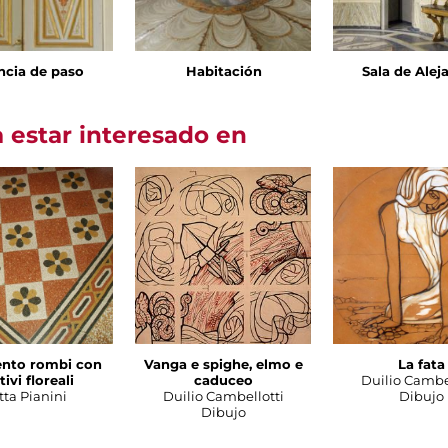
ncia de paso
Habitación
Sala de Alej
 estar interesado en
nto rombi con
Vanga e spighe, elmo e
La fata
ivi floreali
caduceo
Duilio Cambe
tta Pianini
Duilio Cambellotti
Dibujo
Dibujo