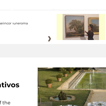
eiincomuneroma
tivos
f the