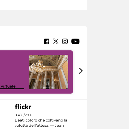
 Virtuale
I like MiC
03/10/2018
Beati coloro che coltivano la
voluttà dell'attesa. — Jean