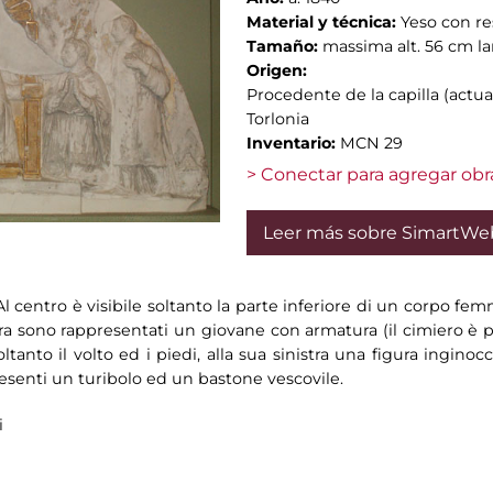
Material y técnica:
Yeso con re
Tamaño:
massima alt. 56 cm la
Origen:
Procedente de la capilla (actu
Torlonia
Inventario:
MCN 29
> Conectar para agregar obr
Leer más sobre SimartWe
 Al centro è visibile soltanto la parte inferiore di un corpo fe
stra sono rappresentati un giovane con armatura (il cimiero è po
oltanto il volto ed i piedi, alla sua sinistra una figura inginoc
esenti un turibolo ed un bastone vescovile.
i