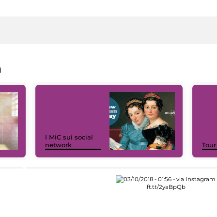
a
I MiC sui social
network
Tour