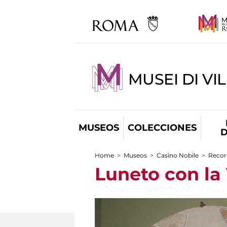
MUSEI DI VI
MUSEOS
COLECCIONES
D
Home
>
Museos
>
Casino Nobile
>
Recorr
You are here
Luneto con la 