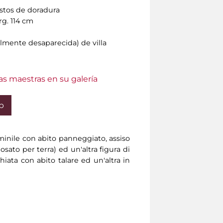
stos de doradura
rg. 114 cm
almente desaparecida) de villa
as maestras en su galería
b
mminile con abito panneggiato, assiso
sato per terra) ed un'altra figura di
chiata con abito talare ed un'altra in