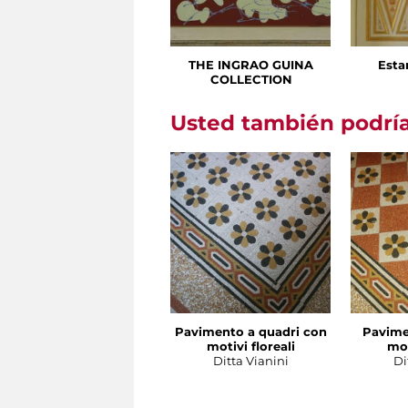
THE INGRAO GUINA
Esta
COLLECTION
Usted también podría
Pavimento a quadri con
Pavime
motivi floreali
mot
Ditta Vianini
Di