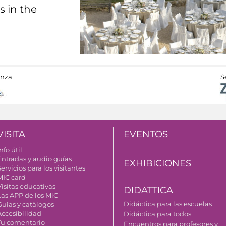
s in the
anza
S
VISITA
EVENTOS
nfo útil
Entradas y audio guías
EXHIBICIONES
ervicios para los visitantes
MIC card
Visitas educativas
DIDATTICA
Las APP de los MiC
Didáctica para las escuelas
Guìas y catàlogos
Accesibilidad
Didáctica para todos
Tu comentario
Encuentros para profesores y