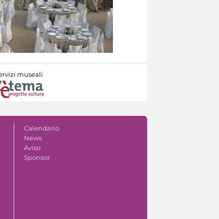
ervizi museali
Calendario
News
Aviso
Sponsor