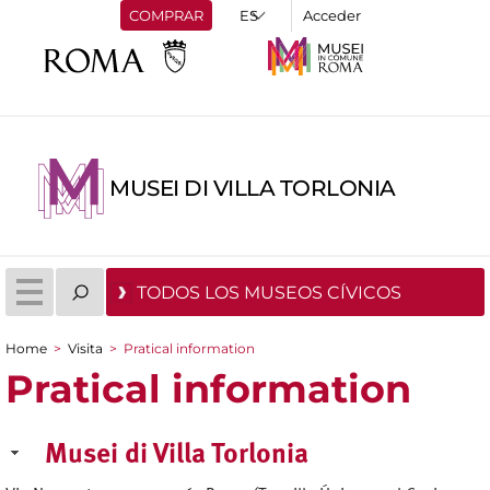
COMPRAR
Acceder
MUSEI DI VILLA TORLONIA
TODOS LOS MUSEOS CÍVICOS
Home
>
Visita
>
Pratical information
You are here
Pratical information
Musei di Villa Torlonia