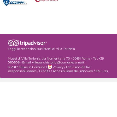
Leggi le recensioni su:
Musei di Villa Torlonia
Musei di Villa Torlonia, via Nomentana 70 - 00161 Roma - Tel. +39
060608 - Email: villeparchistorici@comune.roma.it
© 2017 Musei in Comune
/
Privacy
/
Exclusiòn de las
Responsabilidades
/
Credits
/
Accesibilidad del sitio web
/
XML-rss