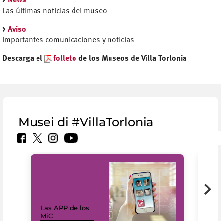
>
News
Las últimas noticias del museo
>
Aviso
Importantes comunicaciones y noticias
Descarga el
folleto
de los Museos de Villa Torlonia
Musei di #VillaTorlonia
Las APP de los
I Mi
MiC
net