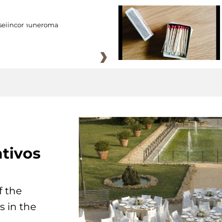
eiincomuneroma
tivos
f the
s in the