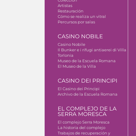
Colección
Artistas
Restauración
Cómo se realiza un vitral
Percursos por salas
CASINO NOBILE
Casino Nobile
Il Bunker e i rifugi antiaerei di Villa
Torlonia
Museo de la Escuela Romana
El Museo de la Villa
CASINO DEI PRINCIPI
El Casino dei Principi
Archivo de la Escuela Romana
EL COMPLEJO DE LA
SERRA MORESCA
El complejo Serra Moresca
La historia del complejo
Trabajos de recuperación y