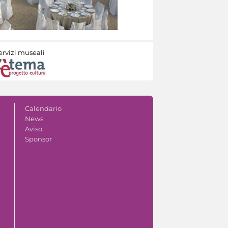
ervizi museali
Calendario
News
Aviso
Sponsor