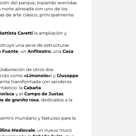
ción del parque, trazando avenidas
a norte alineada con uno de los
as de arte clásico, principalmente
attista Caretti
la ampliación y
nstruyó una serie de estructuras
n Fuente
, un
Anfiteatro
, una
Casa
 colaboración de otros dos
ocido como
«Limonaia»
) y
Giuseppe
amente transformada con senderos
tástico: la
Cabaña
Morisca
y el
Campo de Justas
.
s de granito rosa
, dedicados a la
ncuentro mundano y fastuoso para la
illino Medievale
, un nuevo muro