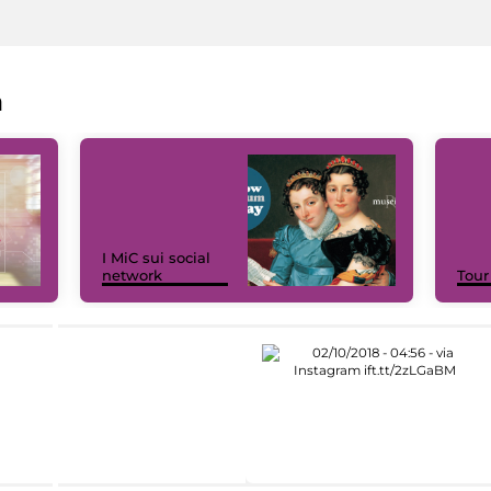
a
I MiC sui social
network
Tour