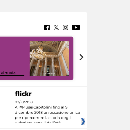
 Virtuale
I like MiC
02/10/2018
Ai #MuseiCapitolini fino al 9
dicembre 2018 un’occasione unica
per ripercorrere la storia degli
ultimi tre concili dell’età