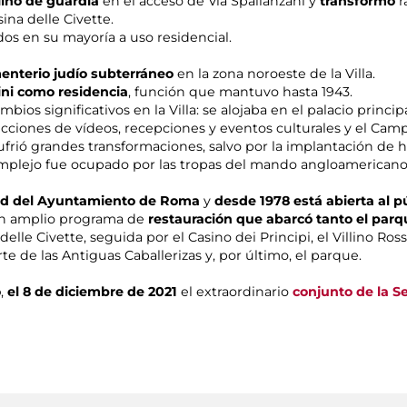
lino de guardia
en el acceso de Vía Spallanzani y
transformó
r
ina delle Civette.
dos en su mayoría a uso residencial.
enterio judío subterráneo
en la zona noroeste de la Villa.
ni como residencia
, función que mantuvo hasta 1943.
ios significativos en la Villa: se alojaba en el palacio princip
cciones de vídeos, recepciones y eventos culturales y el Camp
ufrió grandes transformaciones, salvo por la implantación de
complejo fue ocupado por las tropas del mando angloamericano
dad del Ayuntamiento de Roma
y
desde 1978 está abierta al p
n amplio programa de
restauración que abarcó tanto el parqu
delle Civette, seguida por el Casino dei Principi, el Villino Ross
rte de las Antiguas Caballerizas y, por último, el parque.
o
,
el 8 de diciembre de 2021
el extraordinario
conjunto de la S