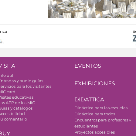
anza
S
VISITA
EVENTOS
nfo útil
Entradas y audio guías
EXHIBICIONES
ervicios para los visitantes
MIC card
Visitas educativas
DIDATTICA
Las APP de los MiC
Didáctica para las escuelas
Guìas y catàlogos
Accesibilidad
Didáctica para todos
Tu comentario
Encuentros para profesores y
estudiantes
Proyectos accesibles
BUY