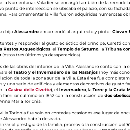
e la Nomentana). Valadier se encargó también de la remodela
yo punto de intersección se ubicaba el palacio, con su fachad
ana. Para ornamentar la Villa fueron adquiridas numerosas obr
su hijo
Alessandro
encomendó al arquitecto y pintor
Giovan B
tentes y responder al gusto ecléctico del príncipe, Caretti co
os Restos Arqueológicos
, el
Templo de Saturno
, la
Tribuna co
o
(estos tres últimos ya desaparecidos).
es de las obras del interior de la Villa, Alessandro contó con la
 para el
Teatro y el Invernadero de los Naranjos
(hoy más con
lación de toda la zona sur de la Villa. Esta área fue complet
s y una serie de edificios y elementos decorativos de gusto fan
n la
Casina delle Civette
), el
Invernadero
, la
Torre y la Gruta 
 familiar culminó en 1842 con la construcción de
dos obelisco
Anna Maria Torlonia.
, Villa Torlonia fue solo en contadas ocasiones ese lugar de e
ue Alessandro habría deseado.
lanzar el prestigio de la familia, promovió la construcción del
V