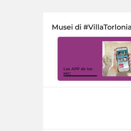
Musei di #VillaTorloni
Las APP de los
MiC