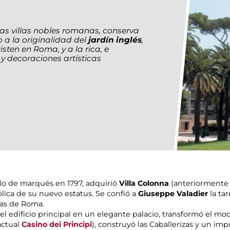
 las villas nobles romanas, conserva
 a la originalidad del
jardín inglés
,
sten en Roma, y a la rica, e
y decoraciones artísticas
ítulo de marqués en 1797, adquirió
Villa Colonna
(anteriormente P
ica de su nuevo estatus. Se confió a
Giuseppe Valadier
la ta
osas de Roma.
ó el edificio principal en un elegante palacio, transformó el m
actual
Casino dei Principi
), construyó las Caballerizas y un i