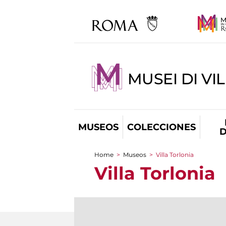
MUSEI DI VI
MUSEOS
COLECCIONES
D
Home
>
Museos
>
Villa Torlonia
You are here
Villa Torlonia