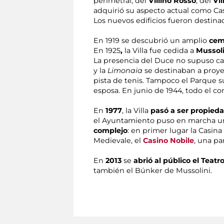
perimetral, del
Villino Rosso
, del
Vil
adquirió su aspecto actual como Cas
Los nuevos edificios fueron destina
En 1919 se descubrió un amplio
cem
En 1925
,
la Villa fue cedida a
Mussoli
La presencia del Duce no supuso camb
y la
Limonaia
se destinaban a proye
pista de tenis. Tampoco el Parque s
esposa. En junio de 1944, todo el 
En
1977
, la Villa
pasó a ser propie
el Ayuntamiento puso en marcha u
complejo
: en primer lugar la Casina 
Medievale, el
Casino Nobile
, una pa
En
2013
se
abrió al público el Teatr
también el Búnker de Mussolini.