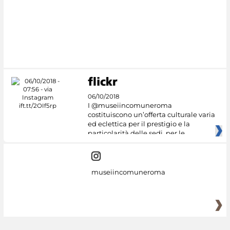
06/10/2018
I @museiincomuneroma
costituiscono un’offerta culturale varia
ed eclettica per il prestigio e la
particolarità delle sedi, per le
museiincomuneroma