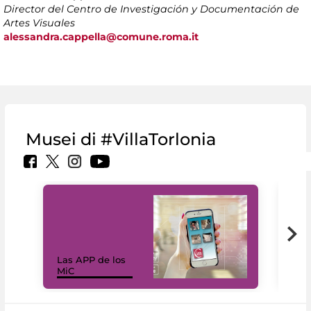
Director del Centro de Investigación y Documentación de
Artes Visuales
alessandra.cappella@comune.roma.it
Musei di #VillaTorlonia
Las APP de los
I Mi
MiC
net