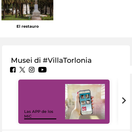
El restauro
Musei di #VillaTorlonia
Las APP de los
I Mi
MiC
net