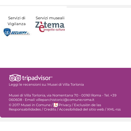
Servizi di
Servizi museali
Vigilanza
Leggi le recensioni su:
Musei di Villa Torlonia
Musei di Villa Torlonia, via Nomentana 70 - 00161 Roma - Tel. +39
060608 - Email: villeparchistorici@comune.roma.it
© 2017 Musei in Comune
/
Privacy
/
Exclusiòn de las
Responsabilidades
/
Credits
/
Accesibilidad del sitio web
/
XML-rss