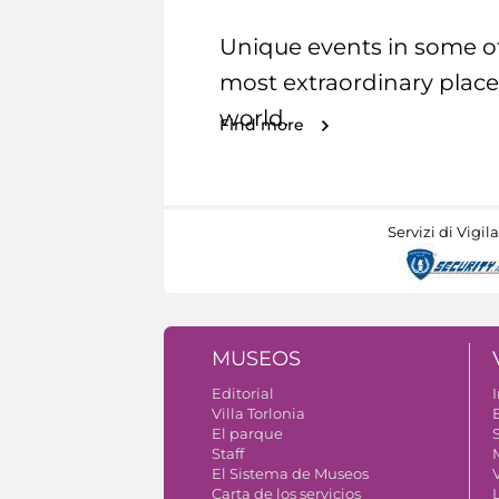
Unique events in some o
most extraordinary place
world.
Find more
Servizi di Vigil
MUSEOS
Editorial
I
Villa Torlonia
El parque
S
Staff
El Sistema de Museos
Carta de los servicios