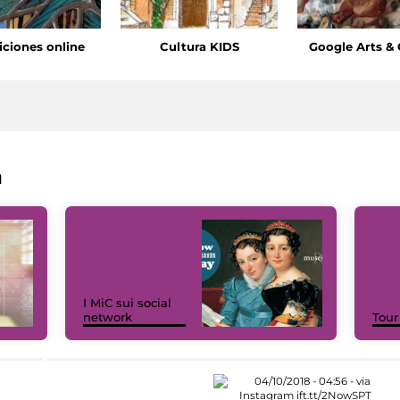
iciones online
Cultura KIDS
Google Arts & 
a
I MiC sui social
network
Tour