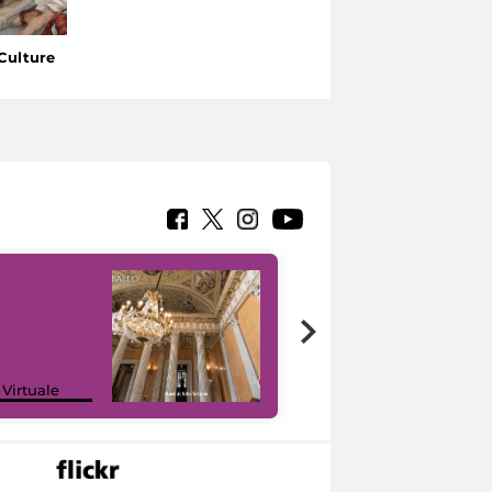
Culture
 Virtuale
I like MiC