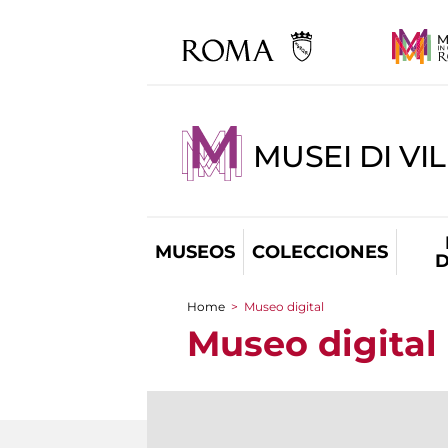
MUSEI DI VI
MUSEOS
COLECCIONES
D
Home
>
Museo digital
You are here
Museo digital