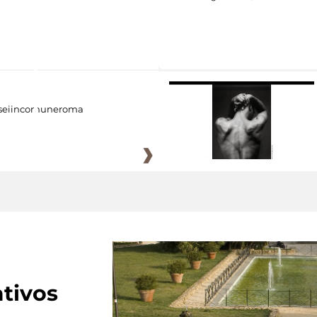
eiincomuneroma
tivos