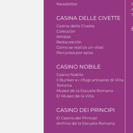
Newsletter
CASINA DELLE CIVETTE
Casina delle Civette
Colección
Artistas
Restauración
Cómo se realiza un vitral
Percursos por salas
CASINO NOBILE
Casino Nobile
Il Bunker e i rifugi antiaerei di Villa
Torlonia
Museo de la Escuela Romana
El Museo de la Villa
CASINO DEI PRINCIPI
El Casino dei Principi
Archivo de la Escuela Romana