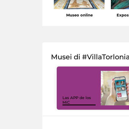
Museo online
Expos
Musei di #VillaTorloni
Las APP de los
MiC