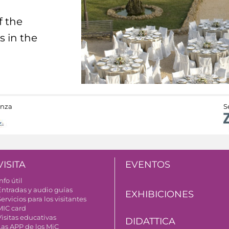
f the
s in the
anza
S
VISITA
EVENTOS
nfo útil
Entradas y audio guías
EXHIBICIONES
ervicios para los visitantes
MIC card
Visitas educativas
DIDATTICA
Las APP de los MiC