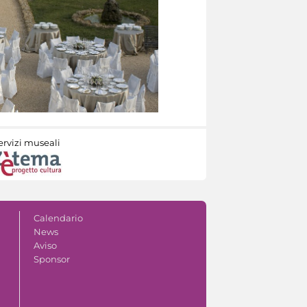
ervizi museali
Calendario
News
Aviso
Sponsor