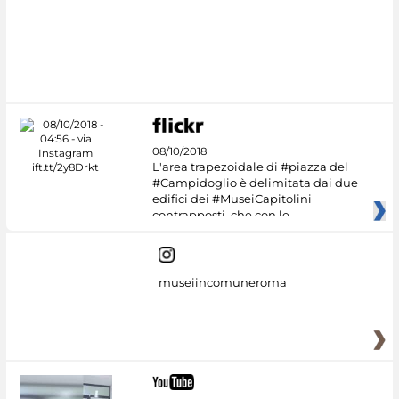
08/10/2018
L'area trapezoidale di #piazza del
#Campidoglio è delimitata dai due
edifici dei #MuseiCapitolini
contrapposti, che con le
museiincomuneroma