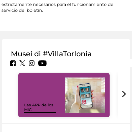
estrictamente necesarios para el funcionamiento del
servicio del boletín.
Musei di #VillaTorlonia
Las APP de los
I Mi
MiC
net