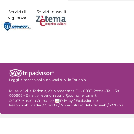
Servizi di
Servizi museali
Vigilanza
Leggi le recensioni su:
Musei di Villa Torlonia
Musei di Villa Torlonia, via Nomentana 70 - 00161 Roma - Tel. +39
060608 - Email: villeparchistorici@comune.roma.it
© 2017 Musei in Comune
/
Privacy
/
Exclusiòn de las
Responsabilidades
/
Credits
/
Accesibilidad del sitio web
/
XML-rss