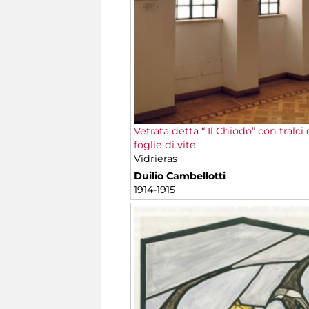
Vetrata detta “ Il Chiodo” con tralci
foglie di vite
Vidrieras
Duilio Cambellotti
1914-1915