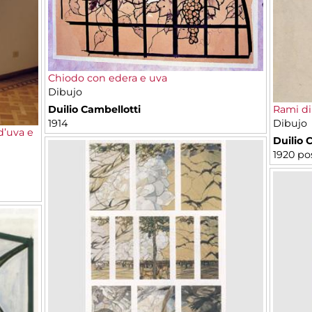
Chiodo con edera e uva
Dibujo
Duilio Cambellotti
Rami di 
1914
Dibujo
 d’uva e
Duilio 
1920 po