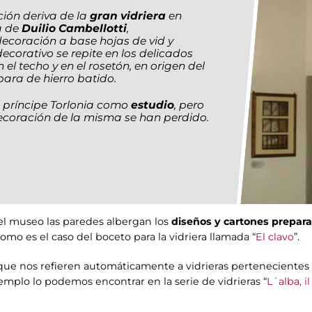
ión deriva de la
gran vidriera
en
a de
Duilio Cambellotti
,
ecoración a base hojas de vid y
ecorativo se repite en los delicados
l techo y en el rosetón, en origen del
ara de hierro batido.
l príncipe Torlonia como
estudio
, pero
coración de la misma se han perdido.
del museo las paredes albergan los
diseños y cartones prepara
como es el caso del boceto para la vidriera llamada “
El clavo
”.
ue nos refieren automáticamente a vidrieras pertenecientes 
mplo lo podemos encontrar en la serie de vidrieras “
L´alba, i