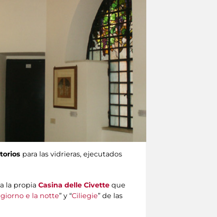
torios
para las vidrieras, ejecutados
a la propia
Casina delle Civette
que
l giorno e la notte
” y “
Ciliegie
” de las