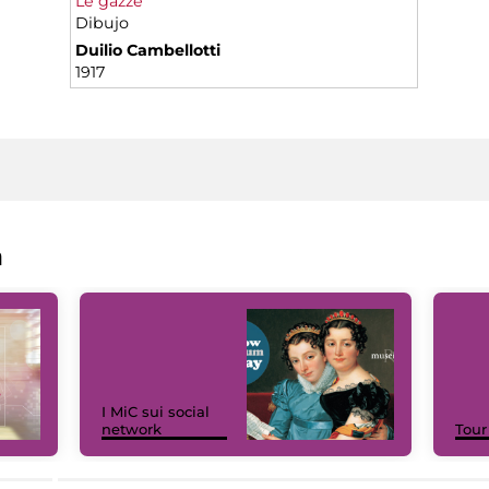
Le gazze
Dibujo
Duilio Cambellotti
1917
a
I MiC sui social
network
Tour