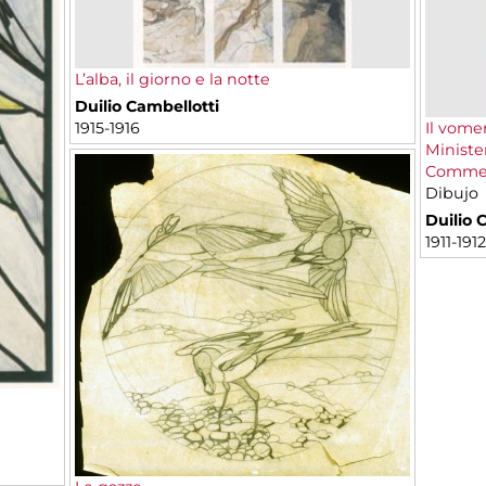
L’alba, il giorno e la notte
Duilio Cambellotti
1915-1916
Il vome
Minister
Comme
Dibujo
Duilio 
1911-1912