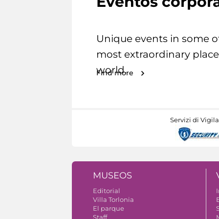
Eventos corpora
Unique events in some o
most extraordinary place
world.
Find more
Servizi di Vigil
MUSEOS
Editorial
I
Villa Torlonia
El parque
S
Staff