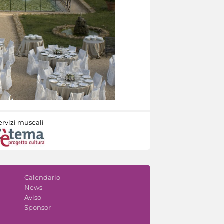
ervizi museali
Calendario
News
Aviso
Sponsor