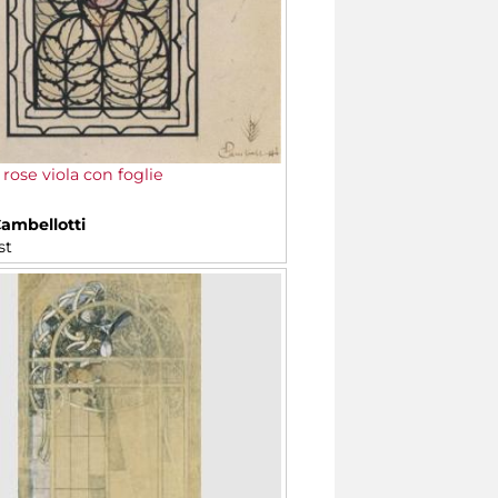
rose viola con foglie
Cambellotti
st