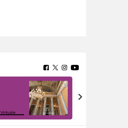
 Virtuale
I like MiC