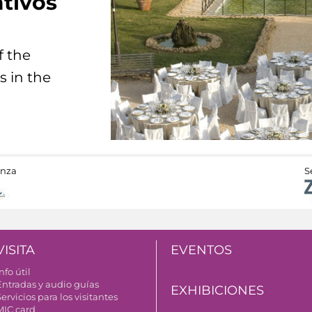
tivos
f the
s in the
anza
S
VISITA
EVENTOS
nfo útil
Entradas y audio guías
EXHIBICIONES
ervicios para los visitantes
MIC card