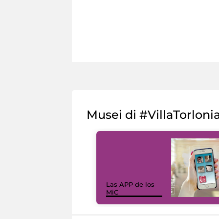
Musei di #VillaTorloni
Las APP de los
MiC