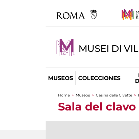
MUSEI DI VI
MUSEOS
COLECCIONES
D
Home
>
Museos
>
Casina delle Civette
>
You are here
Sala del clavo