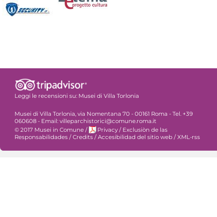
Leggi le recensioni su:
Musei di Villa Torlonia
Musei di Villa Torlonia, via Nomentana 70 - 00161 Roma - Tel. +39
060608 - Email: villeparchistorici@comune.roma.it
© 2017 Musei in Comune
/
Privacy
/
Exclusiòn de las
Responsabilidades
/
Credits
/
Accesibilidad del sitio web
/
XML-rss