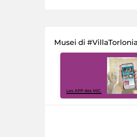
Musei di #VillaTorloni
Les APP des MiC