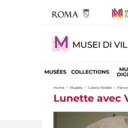
MUSEI DI VI
MU
MUSÉES
COLLECTIONS
DIG
Home
>
Musées
>
Casino Nobile
>
Parcou
You are here
Lunette avec V