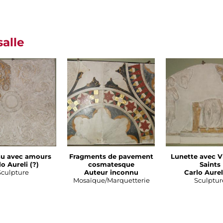
salle
u avec amours
Fragments de pavement
Lunette avec V
o Aureli (?)
cosmatesque
Saints
Sculpture
Auteur inconnu
Carlo Aureli
Mosaïque/Marquetterie
Sculptur