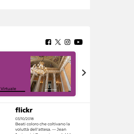
 Virtuale
I like MiC
03/10/2018
Beati coloro che coltivano la
voluttà dell'attesa. — Jean