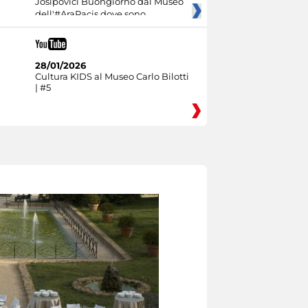
Josipovici Buongiorno dal Museo
dell'#AraPacis dove sono
28/01/2026
Cultura KIDS al Museo Carlo Bilotti
| #5