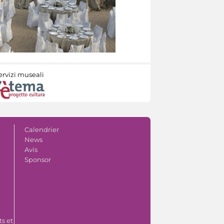
ervizi museali
Calendrier
News
Avis
Sponsor
s et