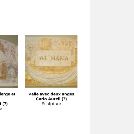
ierge et
Palle avec deux anges
Carlo Aureli (?)
 (?)
Sculpture
e