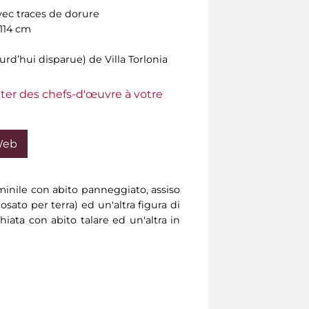
vec traces de dorure
 114 cm
rd’hui disparue) de Villa Torlonia
ter des chefs-d'œuvre à votre
Web
mminile con abito panneggiato, assiso
sato per terra) ed un'altra figura di
chiata con abito talare ed un'altra in