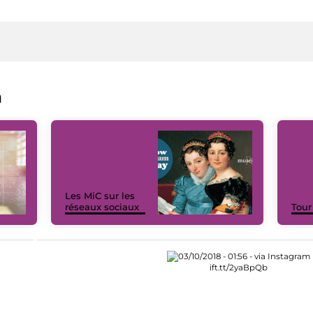
a
Les MiC sur les
réseaux sociaux
Tour