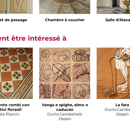
et de passage
Chambre à coucher
Salle d’Alex
t être intéressé à
nto rombi con
Vanga e spighe, elmo e
La fata
ivi floreali
caduceo
Duilio Cambe
tta Pianini
Duilio Cambellotti
Dessin
Dessin