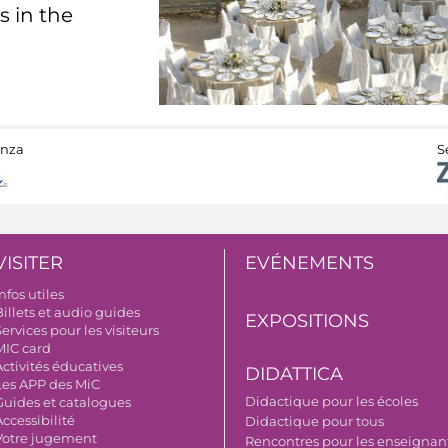
s in the
anza
S
VISITER
EVÉNEMENTS
nfos utiles
illets et audio guides
EXPOSITIONS
ervices pour les visiteurs
MIC card
Activités éducatives
DIDATTICA
Les APP des MiC
Didactique pour les écoles
Guides et catalogues
ccessibilité
Didactique pour tous
Votre jugement
Rencontres pour les enseignant