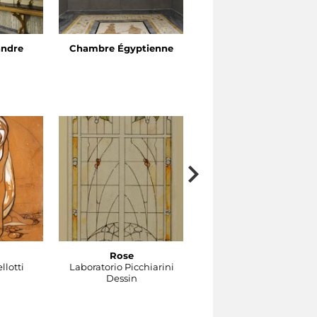
andre
Chambre Égyptienne
Cabinet de Vénus
Rose
Gocce
llotti
Laboratorio Picchiarini
Laboratorio Picchiarini
Dessin
Dessin