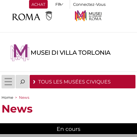
ACHAT
Connectez-Vous
MUSEI DI VILLA TORLONIA
TOUS LES MUSÉES CIVIQUES
Home
>
News
You are here
News
En cours
(active tab)