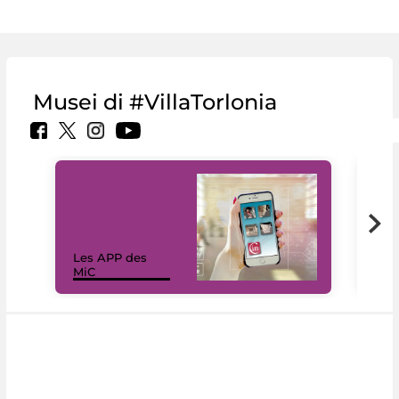
Musei di #VillaTorlonia
Les APP des
Les
MiC
rés