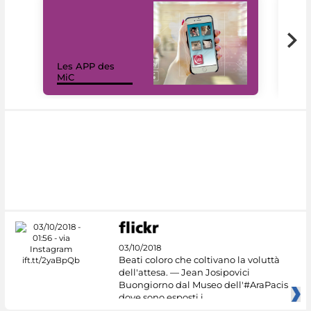
Les APP des
Les
MiC
rés
03/10/2018
Beati coloro che coltivano la voluttà
dell'attesa. — Jean Josipovici
Buongiorno dal Museo dell'#AraPacis
dove sono esposti i