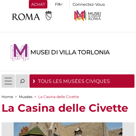
ACHAT
Connectez-Vous
MUSEI DI VILLA TORLONIA
TOUS LES MUSÉES CIVIQUES
Home
>
Musées
>
La Casina delle Civette
You are here
La Casina delle Civette