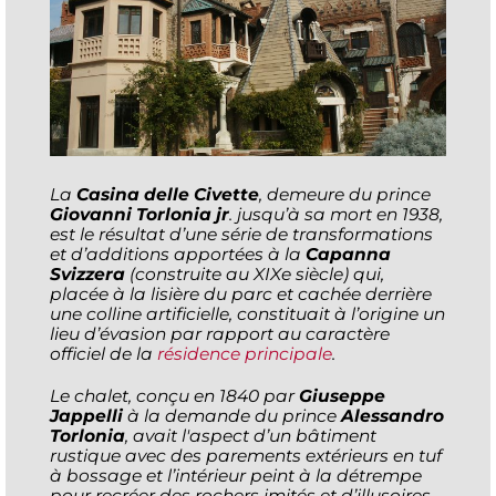
La
Casina delle Civette
, demeure du prince
Giovanni Torlonia jr
. jusqu’à sa mort en 1938,
est le résultat d’une série de transformations
et d’additions apportées à la
Capanna
Svizzera
(construite au XIXe siècle) qui,
placée à la lisière du parc et cachée derrière
une colline artificielle, constituait à l’origine un
lieu d’évasion par rapport au caractère
officiel de la
résidence principale
.
Le chalet, conçu en 1840 par
Giuseppe
Jappelli
à la demande du prince
Alessandro
Torlonia
, avait l'aspect d’un bâtiment
rustique avec des parements extérieurs en tuf
à bossage et l’intérieur peint à la détrempe
pour recréer des rochers imités et d’illusoires