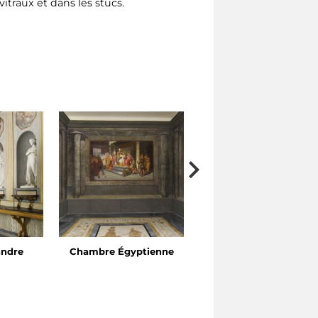
itraux et dans les stucs.
andre
Chambre Égyptienne
Cabinet de Vénus