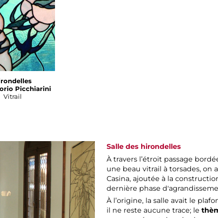
irondelles
orio Picchiarini
Vitrail
Salle des hirondelles
À travers l’étroit passage bord
une beau vitrail à torsades, on a
Casina, ajoutée à la constructi
dernière phase d'agrandissemen
À l’origine, la salle avait le pl
il ne reste aucune trace; le
thèm