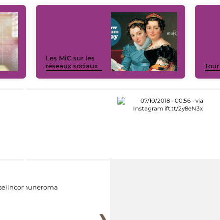
Les MiC sur les
réseaux sociaux
Tour
eiincomuneroma