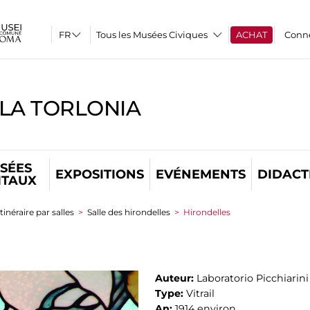
Tous les Musées Civiques
ACHAT
Conn
LLA TORLONIA
SÉES
EXPOSITIONS
EVÉNEMENTS
DIDACT
ITAUX
Itinéraire par salles
>
Salle des hirondelles
>
Hirondelles
Auteur:
Laboratorio Picchiarini
Type:
Vitrail
An:
1914 environ