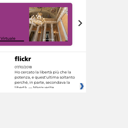
 Virtuale
I like MiC
07/10/2018
Ho cercato la libertà più che la
potenza, e quest'ultima soltanto
perché, in parte, secondava la
libertà. — Marguerite