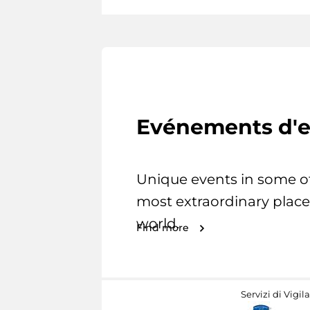
Evénements d'e
Unique events in some o
most extraordinary place
world.
Find more
Servizi di Vigil