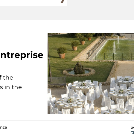
ntreprise
f the
s in the
anza
S