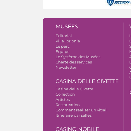
MUSÉES
Editorial
I
Villa Torlonia
B
Le parc
S
Equipe
Le Système des Musées
Charte des services
Newsletter
A
CASINA DELLE CIVETTE
Casina delle Civette
Collection
Artistes
Restauration
Comment réaliser un vitrail
Itinéraire par salles
CASINO NOBILE