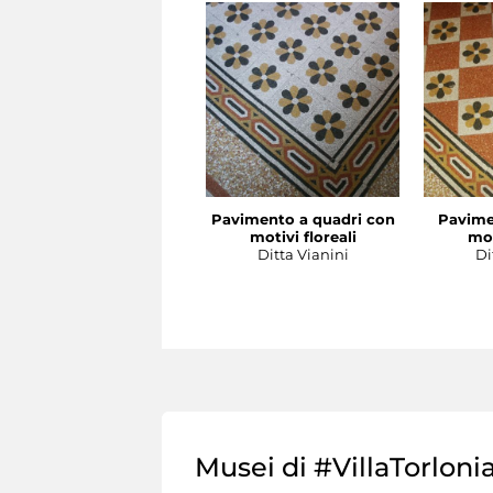
Pavimento a quadri con
Pavime
motivi floreali
mot
Ditta Vianini
Di
Musei di #VillaTorloni