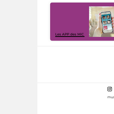
Les APP des MiC
mus