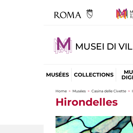
MUSEI DI VI
MU
MUSÉES
COLLECTIONS
DIG
Home
>
Musées
>
Casina delle Civette
>
You are here
Hirondelles