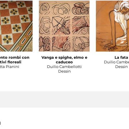
nto rombi con
Vanga e spighe, elmo e
La fata
ivi floreali
caduceo
Duilio Cambe
tta Pianini
Duilio Cambellotti
Dessin
Dessin
a