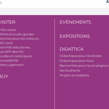
VISITER
EVÉNEMENTS
nfos utiles
illets et audio guides
EXPOSITIONS
ervices pour les visiteurs
MIC card
Activités éducatives
DIDATTICA
Les APP des MiC
Didactique pour les écoles
Guides et catalogues
ccessibilité
Didactique pour tous
Votre jugement
Rencontres pour les enseignant
les étudiants
Projets accessibles
BUY