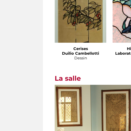
Cerises
H
Duilio Cambellotti
Laborat
Dessin
La salle