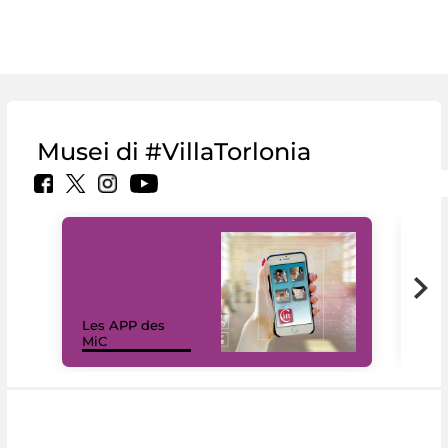
Musei di #VillaTorlonia
Les APP des
Les
MiC
rés