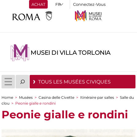
ACHAT
Connectez-Vous
MUSEI DI VILLA TORLONIA
TOUS LES MUSÉES CIVIQUES
Home
>
Musées
>
Casina delle Civette
>
Itinéraire par salles
>
Salle du
You are here
clou
>
Peonie gialle e rondini
Peonie gialle e rondini