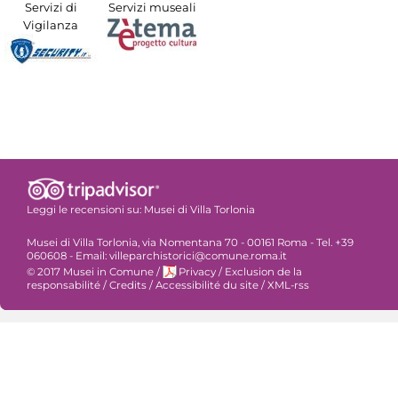
Servizi di
Servizi museali
Vigilanza
Leggi le recensioni su:
Musei di Villa Torlonia
Musei di Villa Torlonia, via Nomentana 70 - 00161 Roma - Tel. +39
060608 - Email: villeparchistorici@comune.roma.it
© 2017 Musei in Comune
/
Privacy
/
Exclusion de la
responsabilité
/
Credits
/
Accessibilité du site
/
XML-rss