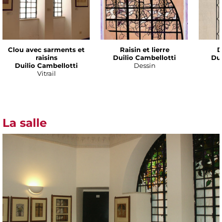
Clou avec sarments et
Raisin et lierre
D
raisins
Duilio Cambellotti
Dui
Duilio Cambellotti
Dessin
Vitrail
La salle