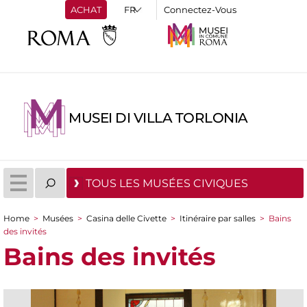
ACHAT
Connectez-Vous
MUSEI DI VILLA TORLONIA
TOUS LES MUSÉES CIVIQUES
Home
>
Musées
>
Casina delle Civette
>
Itinéraire par salles
>
Bains
You are here
des invités
Bains des invités