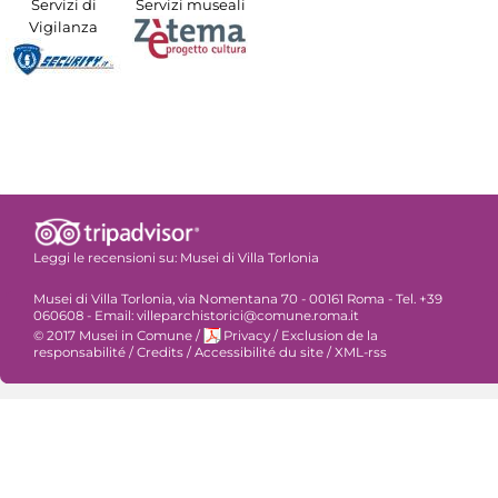
Servizi di
Servizi museali
Vigilanza
Leggi le recensioni su:
Musei di Villa Torlonia
Musei di Villa Torlonia, via Nomentana 70 - 00161 Roma - Tel. +39
060608 - Email: villeparchistorici@comune.roma.it
© 2017 Musei in Comune
/
Privacy
/
Exclusion de la
responsabilité
/
Credits
/
Accessibilité du site
/
XML-rss