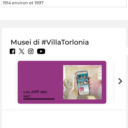
1914 environ et 1997
Musei di #VillaTorlonia
Les APP des
Les
MiC
rés