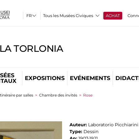
Tous les Musées Civiques
ACHAT
Conn
LLA TORLONIA
SÉES
EXPOSITIONS
EVÉNEMENTS
DIDACT
ITAUX
Itinéraire par salles
>
Chambre des invités
>
Rose
Auteur:
Laboratorio Picchiarini
Type:
Dessin
An:
1907-1921