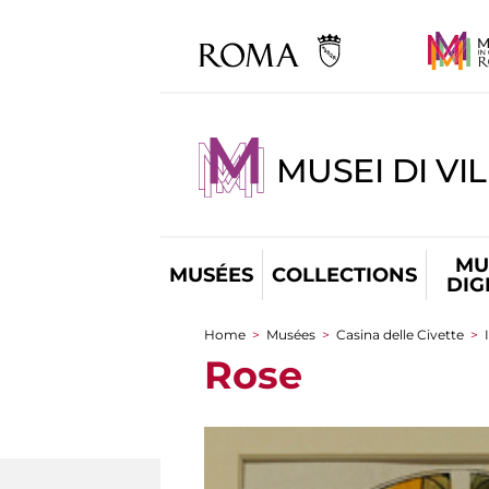
MUSEI DI VI
MU
MUSÉES
COLLECTIONS
DIG
Home
>
Musées
>
Casina delle Civette
>
You are here
Rose