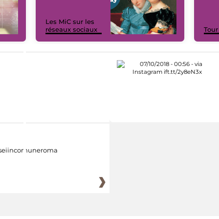
Les MiC sur les
réseaux sociaux
Tour
eiincomuneroma