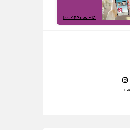
Les APP des MiC
mus