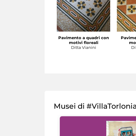
Pavimento a quadri con
Pavime
motivi floreali
mot
Ditta Vianini
Di
Musei di #VillaTorloni