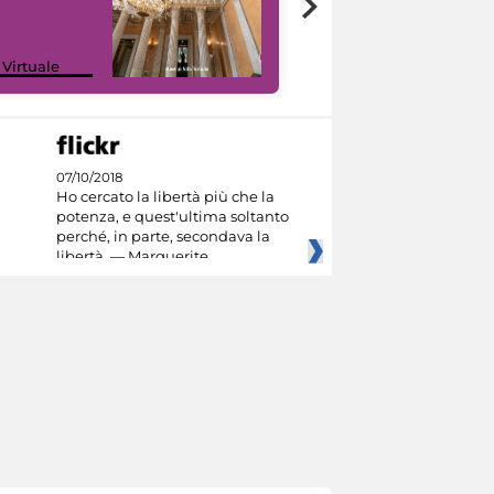
 Virtuale
I like MiC
07/10/2018
Ho cercato la libertà più che la
potenza, e quest'ultima soltanto
perché, in parte, secondava la
libertà. — Marguerite