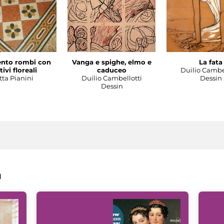
nto rombi con
Vanga e spighe, elmo e
La fata
ivi floreali
caduceo
Duilio Cambe
tta Pianini
Duilio Cambellotti
Dessin
Dessin
a