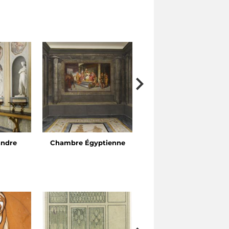
andre
Chambre Égyptienne
Cabinet de Vénus