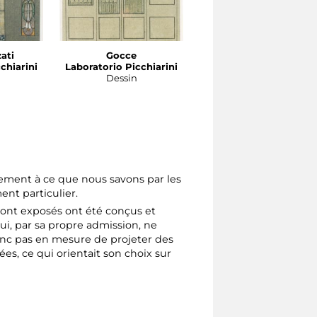
zati
Gocce
Rose
chiarini
Laboratorio Picchiarini
Laboratorio Picchiarin
Dessin
Dessin
rement à ce que nous savons par les
nt particulier.
sont exposés ont été conçus et
ui, par sa propre admission, ne
donc pas en mesure de projeter des
es, ce qui orientait son choix sur