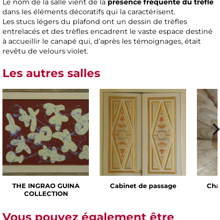
Le nom de la salle vient de la
présence fréquente du trèfle
dans les éléments décoratifs qui la caractérisent.
Les stucs légers du plafond ont un dessin de trèfles
entrelacés et des trèfles encadrent le vaste espace destiné
à accueillir le canapé qui, d’après les témoignages, était
revêtu de velours violet.
Les autres salles
THE INGRAO GUINA
Cabinet de passage
Cha
COLLECTION
Vous pouvez également être