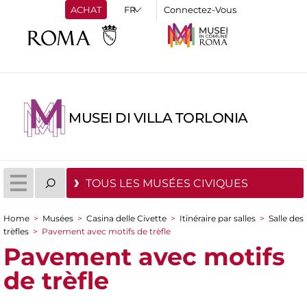
ACHAT
Connectez-Vous
MUSEI DI VILLA TORLONIA
TOUS LES MUSÉES CIVIQUES
Home
>
Musées
>
Casina delle Civette
>
Itinéraire par salles
>
Salle des
You are here
trèfles
>
Pavement avec motifs de trèfle
Pavement avec motifs
de trèfle