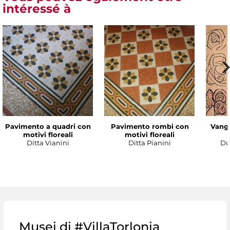
intéressé à
Pavimento a quadri con
Pavimento rombi con
Vanga
motivi floreali
motivi floreali
Ditta Vianini
Ditta Pianini
Du
Musei di #VillaTorlonia