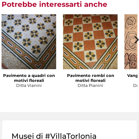
Potrebbe interessarti anche
Pavimento a quadri con
Pavimento rombi con
Vanga
motivi floreali
motivi floreali
Ditta Vianini
Ditta Pianini
Du
Musei di #VillaTorlonia