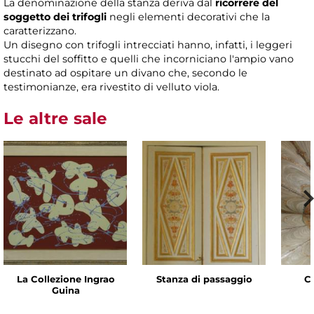
La denominazione della stanza deriva dal
ricorrere del
soggetto dei trifogli
negli elementi decorativi che la
caratterizzano.
Un disegno con trifogli intrecciati hanno, infatti, i leggeri
stucchi del soffitto e quelli che incorniciano l'ampio vano
destinato ad ospitare un divano che, secondo le
testimonianze, era rivestito di velluto viola.
Le altre sale
La Collezione Ingrao
Stanza di passaggio
C
Guina