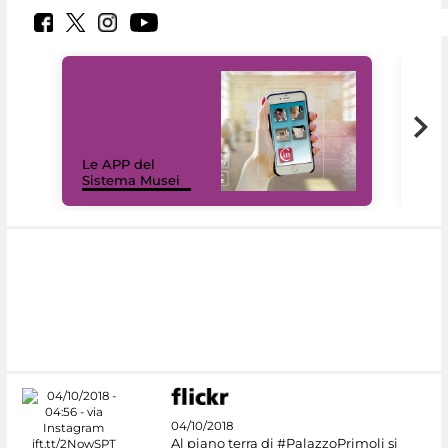
Il 
Le APP del
Mus
Sistema Musei
net
04/10/2018
Al piano terra di #PalazzoPrimoli si