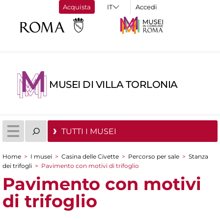
Acquista
Accedi
MUSEI DI VILLA TORLONIA
TUTTI I MUSEI
Home
>
I musei
>
Casina delle Civette
>
Percorso per sale
>
Stanza
Tu sei qui
dei trifogli
>
Pavimento con motivi di trifoglio
Pavimento con motivi
di trifoglio