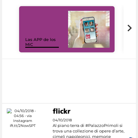
Las APP de los
I Mi
MiC
net
04/10/2018
Al piano terra di #PalazzoPrimoli si
trova una collezione di opere d’arte,
cimeli napoleonici, memorie