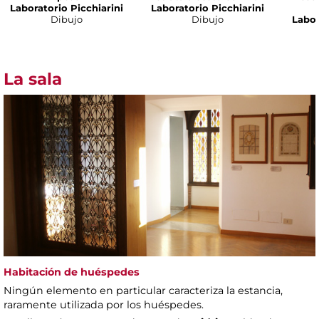
Laboratorio Picchiarini
Laboratorio Picchiarini
Dibujo
Dibujo
Labor
La sala
Habitación de huéspedes
Ningún elemento en particular caracteriza la estancia,
raramente utilizada por los huéspedes.