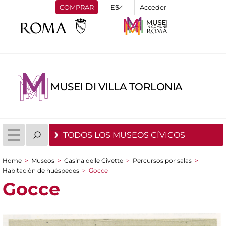
COMPRAR
Acceder
MUSEI DI VILLA TORLONIA
TODOS LOS MUSEOS CÍVICOS
Home
>
Museos
>
Casina delle Civette
>
Percursos por salas
>
You are here
Habitación de huéspedes
>
Gocce
Gocce