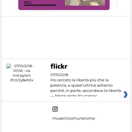
MiC
net
07/10/2018
Ho cercato la libertà più che la
potenza, e quest'ultima soltanto
perché, in parte, secondava la libertà.
— Marguerite Yourcenar
museiincomuneroma