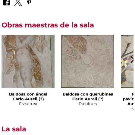
Obras maestras de la sala
Baldosa con ángel
Baldosa con querubines
F
Carlo Aureli (?)
Carlo Aureli (?)
pavi
Escultura
Escultura
Aut
M
La sala