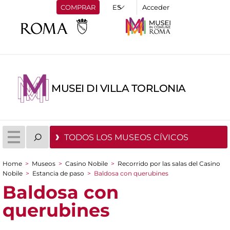
COMPRAR
Acceder
MUSEI DI VILLA TORLONIA
TODOS LOS MUSEOS CÍVICOS
Home
>
Museos
>
Casino Nobile
>
Recorrido por las salas del Casino
You are here
Nobile
>
Estancia de paso
>
Baldosa con querubines
Baldosa con
querubines