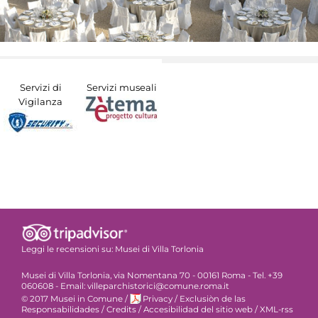
Servizi di
Servizi museali
Vigilanza
Leggi le recensioni su:
Musei di Villa Torlonia
Musei di Villa Torlonia, via Nomentana 70 - 00161 Roma - Tel. +39
060608 - Email: villeparchistorici@comune.roma.it
© 2017 Musei in Comune
/
Privacy
/
Exclusiòn de las
Responsabilidades
/
Credits
/
Accesibilidad del sitio web
/
XML-rss