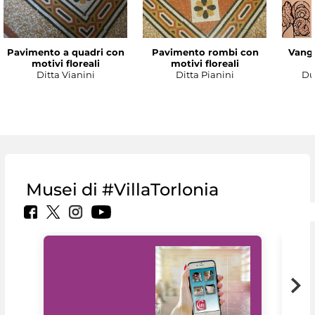
Pavimento a quadri con
Pavimento rombi con
Vanga
motivi floreali
motivi floreali
Ditta Vianini
Ditta Pianini
Du
Musei di #VillaTorlonia
MiC