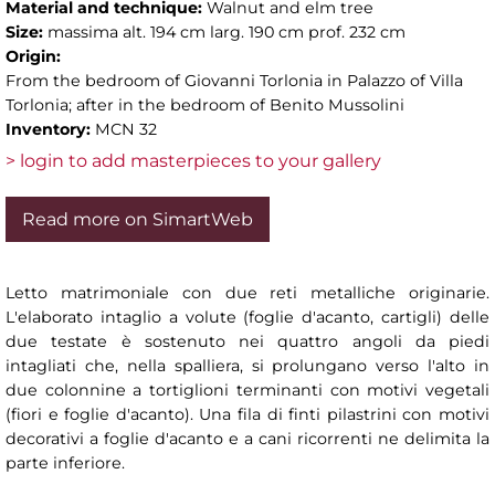
Material and technique:
Walnut and elm tree
Size:
massima alt. 194 cm larg. 190 cm prof. 232 cm
Origin:
From the bedroom of Giovanni Torlonia in Palazzo of Villa
Torlonia; after in the bedroom of Benito Mussolini
Inventory:
MCN 32
> login to add masterpieces to your gallery
Read more on SimartWeb
Letto matrimoniale con due reti metalliche originarie.
L'elaborato intaglio a volute (foglie d'acanto, cartigli) delle
due testate è sostenuto nei quattro angoli da piedi
intagliati che, nella spalliera, si prolungano verso l'alto in
due colonnine a tortiglioni terminanti con motivi vegetali
(fiori e foglie d'acanto). Una fila di finti pilastrini con motivi
decorativi a foglie d'acanto e a cani ricorrenti ne delimita la
parte inferiore.