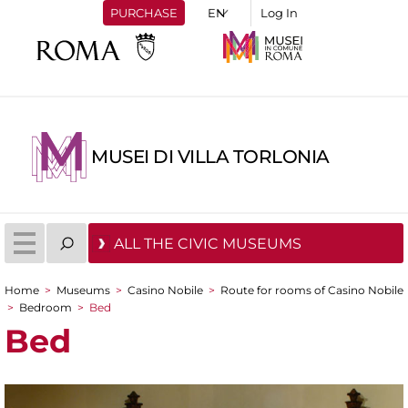
PURCHASE
Log In
MUSEI DI VILLA TORLONIA
ALL THE CIVIC MUSEUMS
Home
>
Museums
>
Casino Nobile
>
Route for rooms of Casino Nobile
You are here
>
Bedroom
>
Bed
Bed