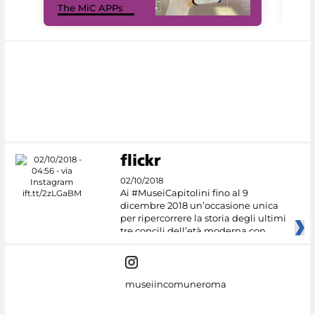
The MiC APPs
net
02/10/2018
Ai #MuseiCapitolini fino al 9
dicembre 2018 un’occasione unica
per ripercorrere la storia degli ultimi
tre concili dell’età moderna con
museiincomuneroma