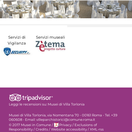
Servizi di
Servizi museali
Vigilanza
Leggi le recensioni su:
Musei di Villa Torlonia
Musei di Villa Torlonia, via Nomentana 70 - 00161 Roma - Tel. +39
060608 - Email: villeparchistorici@comune.roma.it
© 2017 Musei in Comune
/
Privacy
/
Exclusions of
Responsibility
/
Credits
/
Website accessibility
/
XML-rss