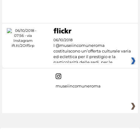
06/10/2018
I @museiincomuneroma
costituiscono un’offerta culturale varia
ed eclettica per il prestigio e la
particolarità delle sedi, per le
museiincomuneroma