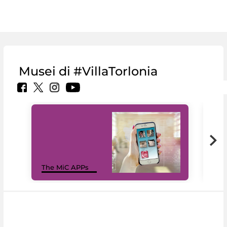
Musei di #VillaTorlonia
MiC
The MiC APPs
net