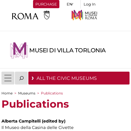
PURCHASE
Log In
MUSEI DI VILLA TORLONIA
ALL THE CIVIC MUSEUMS
Home
>
Museums
>
Publications
You are here
Publications
Alberta Campitelli (edited by)
Il Museo della Casina delle Civette