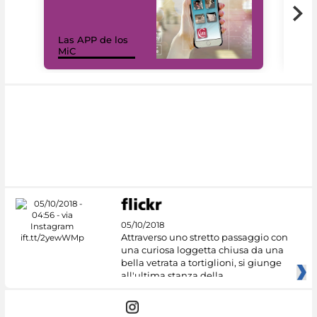
Las APP de los
I Mi
MiC
net
05/10/2018
Attraverso uno stretto passaggio con
una curiosa loggetta chiusa da una
bella vetrata a tortiglioni, si giunge
all'ultima stanza della