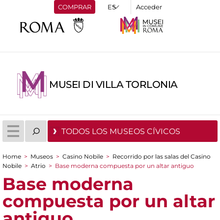
COMPRAR
Acceder
MUSEI DI VILLA TORLONIA
TODOS LOS MUSEOS CÍVICOS
Home
>
Museos
>
Casino Nobile
>
Recorrido por las salas del Casino
You are here
Nobile
>
Atrio
>
Base moderna compuesta por un altar antiguo
Base moderna
compuesta por un altar
antiguo