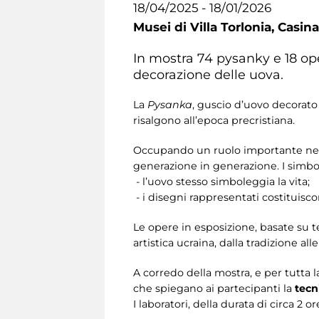
18/04/2025 - 18/01/2026
Musei di Villa Torlonia,
Casina
In mostra 74 pysanky e 18 oper
decorazione delle uova.
La
Pysanka
, guscio d’uovo decorato c
risalgono all’epoca precristiana.
Occupando un ruolo importante nella 
generazione in generazione. I simbol
- l’uovo stesso simboleggia la vita;
- i disegni rappresentati costituisc
Le opere in esposizione, basate su t
artistica ucraina, dalla tradizione 
A corredo della mostra, e per tutta l
che spiegano ai partecipanti la
tecn
I laboratori, della durata di circa 2 o