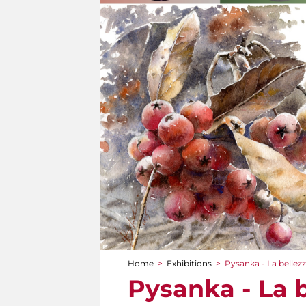
Home
>
Exhibitions
>
Pysanka - La bellezza
You are here
Pysanka - La b