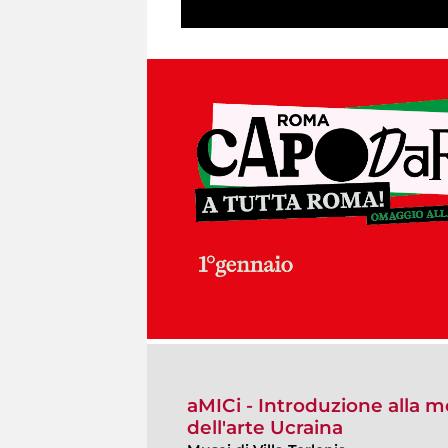
aMICi - Introduzione alla m
dell'arte Ucraina