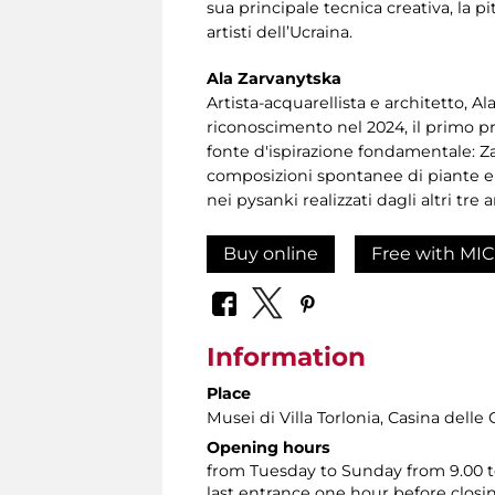
sua principale tecnica creativa, la pi
artisti dell’Ucraina.
Ala Zarvanytska
Artista-acquarellista e architetto, 
riconoscimento nel 2024, il primo pr
fonte d'ispirazione fondamentale: Za
composizioni spontanee di piante e f
nei pysanki realizzati dagli altri tre 
Buy online
Free with MIC
Information
Place
Musei di Villa Torlonia
, Casina delle 
Opening hours
from Tuesday to Sunday from 9.00 t
last entrance one hour before closi