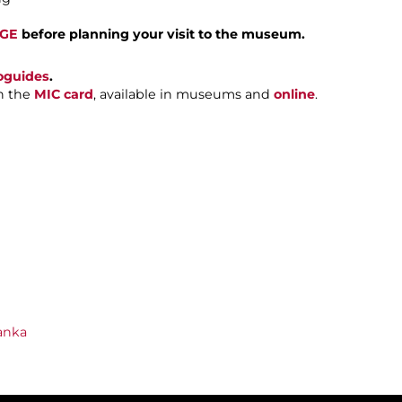
AGE
before planning your visit to the museum.
oguides
.
h the
MIC card
, available in museums and
online
.
anka