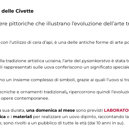
 delle Civette
e pittoriche che illustrano l’evoluzione dell’arte t
on l’utilizzo di cera d’api, è una delle antiche forme di arte po
tradizione artistica ucraina, l’arte del
pysankarstvo
è stata 
i rappresentati sulle uova conferiscono un significato special
ono un insieme complesso di simboli, grazie ai quali l’uovo si 
ecniche e ornamenti tradizionali
,
ripercorrono quindi l’evoluz
alle opere contemporanee.
a sua durata,
una domenica al mese
sono previsti
LABORATOR
ica
e i
materiali
per realizzare un uovo dipinto, raccontando la 
re, sono rivolti a un pubblico di tutte le età (dai 10 anni in su).