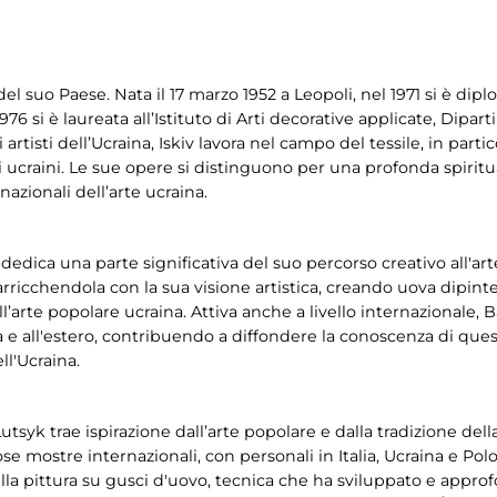
 del suo Paese. Nata il 17 marzo 1952 a Leopoli, nel 1971 si è dip
976 si è laureata all’Istituto di Arti decorative applicate, Dipart
isti dell’Ucraina, Iskiv lavora nel campo del tessile, in partico
i ucraini. Le sue opere si distinguono per una profonda spiritu
azionali dell’arte ucraina.
ak dedica una parte significativa del suo percorso creativo all'ar
ricchendola con la sua visione artistica, creando uova dipinte 
ll’arte popolare ucraina. Attiva anche a livello internazionale,
lia e all'estero, contribuendo a diffondere la conoscenza di qu
ll'Ucraina.
utsyk trae ispirazione dall’arte popolare e dalla tradizione dell
 mostre internazionali, con personali in Italia, Ucraina e Polon
ella pittura su gusci d'uovo, tecnica che ha sviluppato e appro