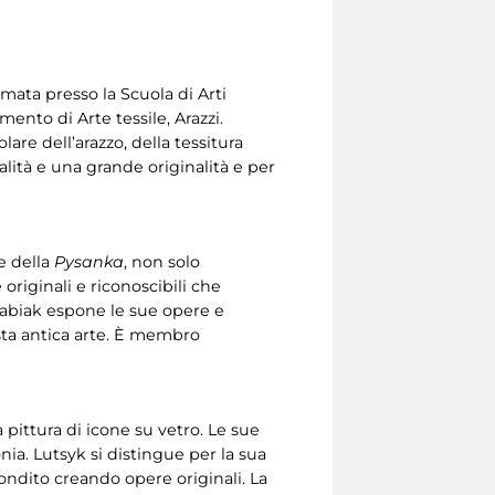
lomata presso la Scuola di Arti
imento di Arte tessile, Arazzi.
lare dell’arazzo, della tessitura
alità e una grande originalità e per
te della
Pysanka
, non solo
originali e riconoscibili che
 Babiak espone le sue opere e
esta antica arte. È membro
a pittura di icone su vetro. Le sue
ia. Lutsyk si distingue per la sua
fondito creando opere originali. La