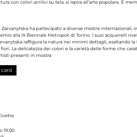
ttura con colori acrilici su tela, si ispira all’arte popolare. È 
Ala Zarvanytska ha partecipato a diverse mostre internazionali
emio alla IX Biennale Metropoli di Torino. I suoi acquerelli riv
rvanytska raffigura la natura nei minimi dettagli, esaltando la
iori. La delicatezza dei colori e la varietà delle forme che car
artisti presenti in mostra
 card
Civette
o 19.00
ng