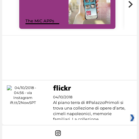
MiC
The MiC APPs
net
04/10/2018
Al piano terra di #PalazzoPrimoli si
trova una collezione di opere d’arte,
cimeli napoleonici, memorie
familiari. La collezione