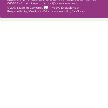
060608 - Email: villeparchistorici@comune.roma.it
© 2017 Musei in Comune
/
Privacy
/
Exclusions of
Responsibility
/
Credits
/
Website accessibility
/
XML-rss