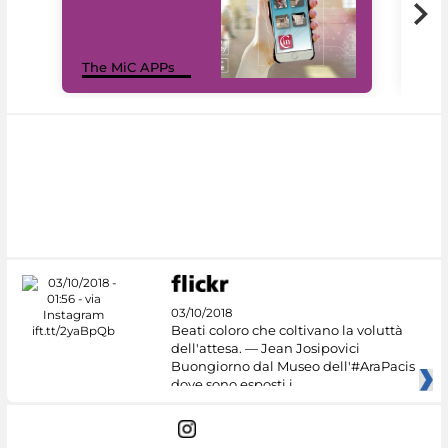
MiC
The MiC APPs
net
03/10/2018
Beati coloro che coltivano la voluttà
dell'attesa. — Jean Josipovici
Buongiorno dal Museo dell'#AraPacis
dove sono esposti i