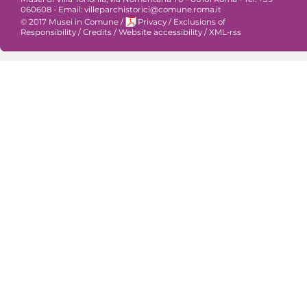
060608 - Email: villeparchistorici@comune.roma.it
© 2017 Musei in Comune
/
Privacy
/
Exclusions of
Responsibility
/
Credits
/
Website accessibility
/
XML-rss