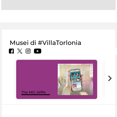
Musei di #VillaTorlonia
MiC
The MiC APPs
net