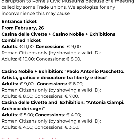
disruption to Rome's Civic Museums because of a meeting
called by some Trade unions. We apologize for any
inconvenience this may cause
Entrance ticket
From February, 26
Casina delle Civette
+ Casino Nobile
+ Exhibitions
Combined Ticket
Adults
: € 11,00;
Concessions
: € 9,00;
Roman Citizens only (by showing a valid ID):
Adults: € 10,00; Concessions: € 8,00.
Casino Nobile + Exhibition:
"Paolo Antonio Paschetto.
Artista, grafico e decoratore tra liberty e déco"
Adults:
€ 9,00;
Concessions:
€ 8,00;
Roman Citizens only (by showing a valid ID):
Adults: € 8,00; Concessions: € 7,00.
Casina delle Civette and
Exhibition: "Antonia Ciampi.
Archivio dei sogni"
Adults
: € 5,00;
Concessions
: € 4,00;
Roman Citizens only (by showing a vaild ID):
Adults: € 4,00; Concessions: € 3,00.
________________________________