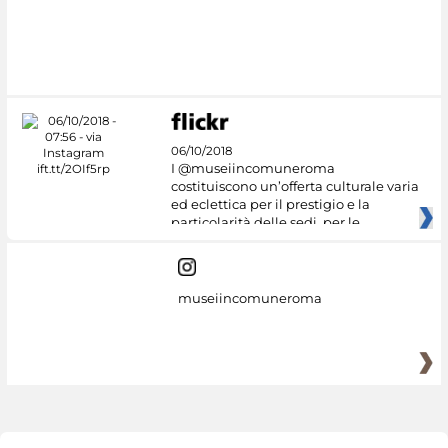
06/10/2018
I @museiincomuneroma
costituiscono un’offerta culturale varia
ed eclettica per il prestigio e la
particolarità delle sedi, per le
museiincomuneroma