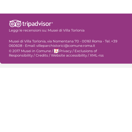
Leggi le recensioni su:
Musei di Villa Torlonia
Musei di Villa Torlonia, via Nomentana 70 - 00161 Roma - Tel. +39
060608 - Email: villeparchistorici@comune.roma.it
© 2017 Musei in Comune
/
Privacy
/
Exclusions of
Responsibility
/
Credits
/
Website accessibility
/
XML-rss