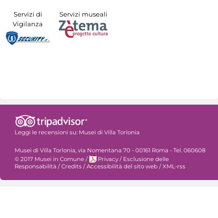
Servizi di
Servizi museali
Vigilanza
Leggi le recensioni su:
Musei di Villa Torlonia
Musei di Villa Torlonia, via Nomentana 70 - 00161 Roma - Tel. 060608
© 2017 Musei in Comune
/
Privacy
/
Esclusione delle
Responsabilità
/
Credits
/
Accessibilità del sito web
/
XML-rss