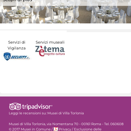
Servizi di
Servizi museali
Vigilanza
Leggi le recensioni su:
Musei di Villa Torlonia
Musei di Villa Torlonia, via Nomentana 70 - 00161 Roma - Tel. 060608
© 2017 Musei in Comune
/
Privacy
/
Esclusione delle