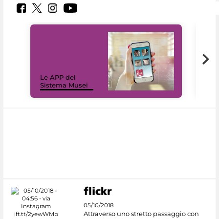
Il 
Le APP del
Mus
Sistema Musei
net
05/10/2018
Attraverso uno stretto passaggio con