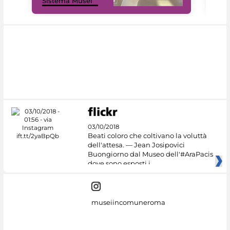
Sistema Musei
net
03/10/2018
Beati coloro che coltivano la voluttà
dell'attesa. — Jean Josipovici
Buongiorno dal Museo dell'#AraPacis
dove sono esposti i
museiincomuneroma