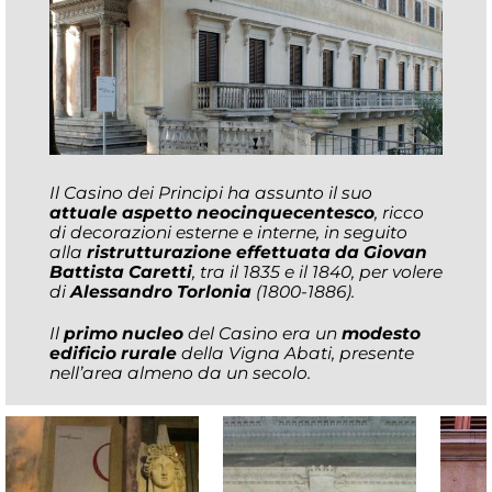
Il Casino dei Principi ha assunto il suo
attuale aspetto neocinquecentesco
, ricco
di decorazioni esterne e interne, in seguito
alla
ristrutturazione effettuata da Giovan
Battista Caretti
, tra il 1835 e il 1840, per volere
di
Alessandro Torlonia
(1800-1886).
Il
primo nucleo
del Casino era un
modesto
edificio rurale
della Vigna Abati, presente
nell’area almeno da un secolo.