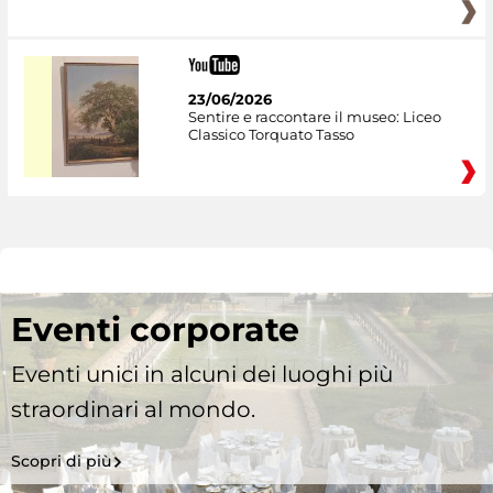
23/06/2026
Sentire e raccontare il museo: Liceo
Classico Torquato Tasso
Eventi corporate
Eventi unici in alcuni dei luoghi più
straordinari al mondo.
Scopri di più