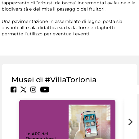
tappezzante di “arbusti da bacca” incrementa l’avifauna e la
biodiversità e delimita il passaggio dei fruitori.
Una pavimentazione in assemblato di legno, posta sia
davanti alla sala didattica sia fra la Torre e i laghetti
permette l’utilizzo per eventuali eventi.
Musei di #VillaTorlonia
Il 
Le APP del
Mus
Sistema Musei
net