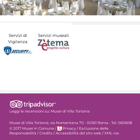
Servizi di
Servizi museali
Vigilanza
Leggi le recensioni su:
Musei di Villa Torlonia
Musei di Villa Torlonia, via Nomentana 70 - 00161 Roma - Tel. 060608
© 2017 Musei in Comune
/
Privacy
/
Esclusione delle
Responsabilità
/
Credits
/
Accessibilità del sito web
/
XML-rss