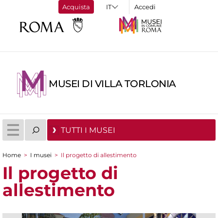
Acquista
Accedi
MUSEI DI VILLA TORLONIA
TUTTI I MUSEI
Home
>
I musei
>
Il progetto di allestimento
Tu sei qui
Il progetto di
allestimento