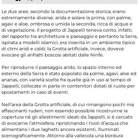
Le due aree, secondo la documentazione storica, erano
estremamente diverse: arida e solare la prima, con palme,
agavi e aloe, ombrosa e umida la seconda, ricca di acque e
di vegetazione. Il progetto di Jappelli teneva conto, infatti,
del rapporto tra architetture e paesaggio e pertanto la Serra,
ispirata a modelli islamici, era inserita in un ambiente tipico
di climi aridi e caldi; la Grotta artificiale, invece, doveva
evocare gli anfratti boscosi abitati dalle Ninfe.
Per riprodurre il paesaggio arido, lo spazio interno ed
esterno della Serra è stato popolato da palme, agavi, aloe ed
ananas, con varietà scelte fra quelle già in uso al tempo di
Jappelli, collocate in parte in contenitori dotati di ruote per
spostamenti in caso di eventi.
Nell’area della Grotta artificiale, di cui rimangono pochi ma
affascinanti ruderi, non essendo possibile ricostruirne la
copertura né gli allestimenti ideati da Jappelli, si è cercato
di evocarne l’atmosfera, ripristinando i rivoli d’acqua che
alimentano i due laghetti ancora esistenti, illuminati
scenograficamente. Attorno alla vallecola una bordura