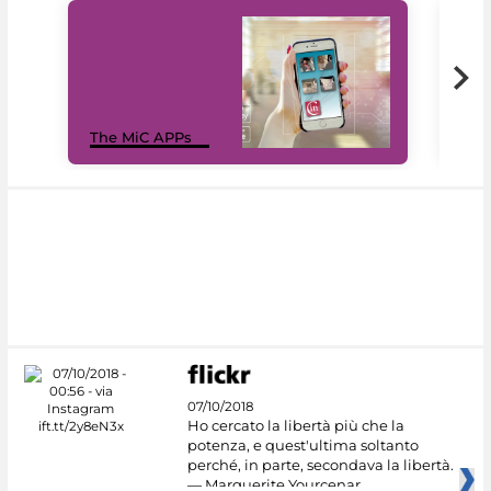
MiC
The MiC APPs
net
07/10/2018
Ho cercato la libertà più che la
potenza, e quest'ultima soltanto
perché, in parte, secondava la libertà.
— Marguerite Yourcenar