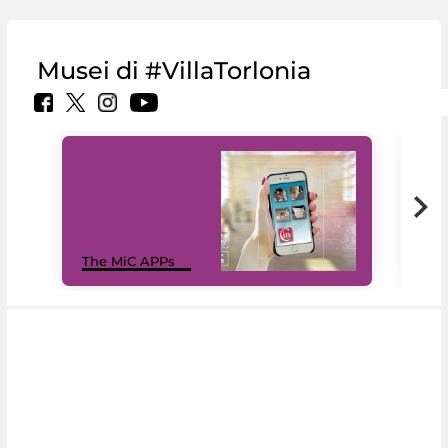
Musei di #VillaTorlonia
MiC
The MiC APPs
net