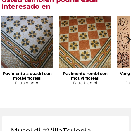
interesado en
Pavimento a quadri con
Pavimento rombi con
Vanga
motivi floreali
motivi floreali
Ditta Vianini
Ditta Pianini
Du
Musei di #VillaTorlonia