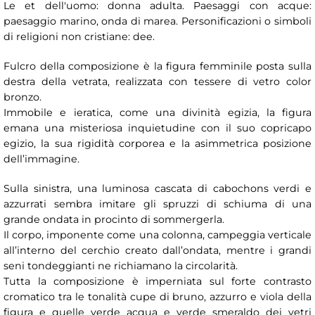
Le et dell'uomo: donna adulta. Paesaggi con acque:
paesaggio marino, onda di marea. Personificazioni o simboli
di religioni non cristiane: dee.
Fulcro della composizione è la figura femminile posta sulla
destra della vetrata, realizzata con tessere di vetro color
bronzo.
Immobile e ieratica, come una divinità egizia, la figura
emana una misteriosa inquietudine con il suo copricapo
egizio, la sua rigidità corporea e la asimmetrica posizione
dell’immagine.
Sulla sinistra, una luminosa cascata di cabochons verdi e
azzurrati sembra imitare gli spruzzi di schiuma di una
grande ondata in procinto di sommergerla.
Il corpo, imponente come una colonna, campeggia verticale
all’interno del cerchio creato dall’ondata, mentre i grandi
seni tondeggianti ne richiamano la circolarità.
Tutta la composizione è imperniata sul forte contrasto
cromatico tra le tonalità cupe di bruno, azzurro e viola della
figura e quelle verde acqua e verde smeraldo dei vetri