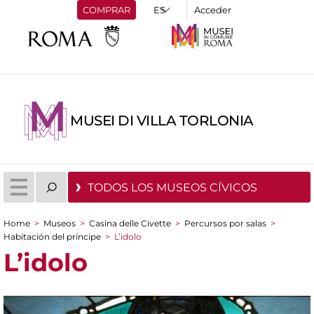
COMPRAR
Acceder
MUSEI DI VILLA TORLONIA
TODOS LOS MUSEOS CÍVICOS
Home
>
Museos
>
Casina delle Civette
>
Percursos por salas
>
You are here
Habitación del príncipe
>
L’idolo
L’idolo