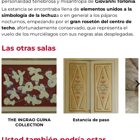
personalidad tenebrosa y misántropa de
Giovanni Torlonia
.
La estancia se encontraba llena de
elementos unidos a la
simbología de la lechuz
a o en general a los pájaros
nocturnos, empezando por el
gran rosetón del centro de
techo
, afortunadamente conservado, que representa el
vuelo de los murciélagos con sus negras alas desplegadas.
Las otras salas
THE INGRAO GUINA
Estancia de paso
COLLECTION
Usted también podría estar