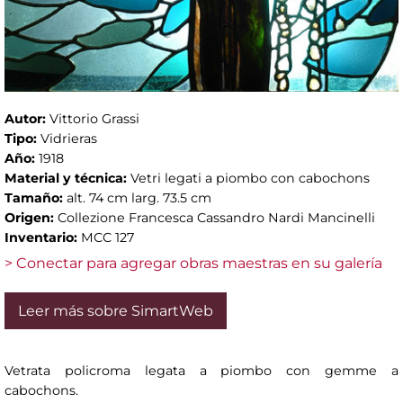
Autor:
Vittorio Grassi
Tipo:
Vidrieras
Año:
1918
Material y técnica:
Vetri legati a piombo con cabochons
Tamaño:
alt. 74 cm larg. 73.5 cm
Origen:
Collezione Francesca Cassandro Nardi Mancinelli
Inventario:
MCC 127
> Conectar para agregar obras maestras en su galería
Leer más sobre SimartWeb
Vetrata policroma legata a piombo con gemme a
cabochons.