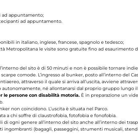
ti ad appuntamento;
rtecipanti ad appuntamento.
onibili in italiano, inglese, francese, spagnolo e tedesco;
tà Metropolitana le visite sono gratuite fino ad esaurimento de
interno del sito è di 50 minuti e non è possibile tornare indie
carpe comode. L’ingresso al bunker, posto all’interno del Cas
antiaereo, attraverso il quale si arriva all’uscita, avviene attraver
to autonomamente, né allontanarsi dal proprio gruppo lungo il
er le persone con disabilità motoria.
È in preparazione un video
b.
unker non coincidono. L’uscita è situata nel Parco.
a a chi soffre di claustrofobia, fotofobia e fonofobia.
i di ogni genere all’interno del sito anche all’interno dei trasp
i ingombranti (bagagli, passeggini, strumenti musicali, stendar