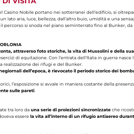
DI VISITA
l Casino Nobile portano nei sotterranei dell’edificio, si oltrep
un lato aria, luce, bellezza, dall’altro buio, umidità e una sens
 il percorso si snoda nel piano seminterrato fino al Bunker, da 
 TORLONIA
nta, attraverso foto storiche, la vita di Mussolini e della sua
 esercizi di equitazione. Con l’entrata dell’Italia in guerra nasc
la realizzazione dei rifugi e del Bunker.
cinegiornali dell’epoca, è rievocato il periodo storico dei b
orici, l’esposizione si avvale in maniera costante della presenz
te sulle pareti
.
te tra loro da
una serie di proiezioni sincronizzate
che ricos
 doveva essere
la vita all’interno di un rifugio antiaereo du