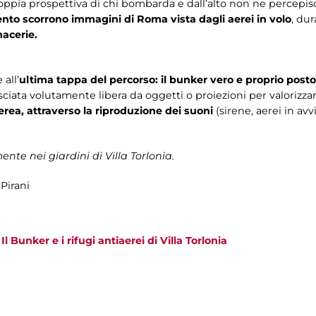
oppia prospettiva di chi bombarda e dall’alto non ne percepisce 
nto scorrono immagini di Roma vista dagli aerei in volo
, du
macerie.
 all’
ultima tappa del percorso: il bunker vero e proprio posto
asciata volutamente libera da oggetti o proiezioni per valorizzar
rea, attraverso la riproduzione dei suoni
(sirene, aerei in av
ente nei giardini di Villa Torlonia.
Pirani
>
Il Bunker e i rifugi antiaerei di Villa Torlonia