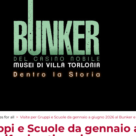
s for all
>
Visite per Gruppi e Scuole da gennaio a giugno 2026 al Bunker e a
uppi e Scuole da gennaio