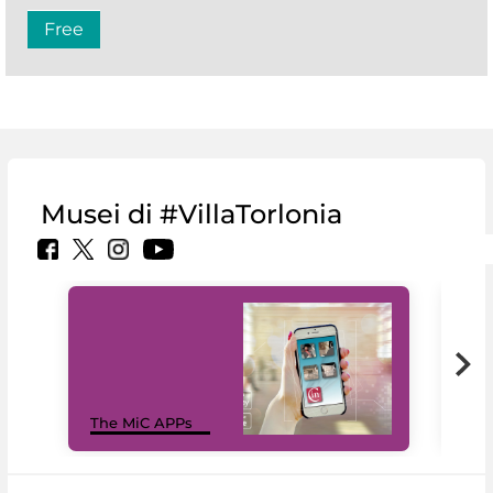
Free
Musei di #VillaTorlonia
MiC
The MiC APPs
net