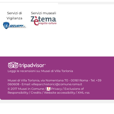
Servizi di
Servizi museali
Vigilanza
Leggi le recensioni su:
Musei di Villa Torlonia
Musei di Villa Torlonia, via Nomentana 70 - 00161 Roma - Tel. +39
060608 - Email: villeparchistorici@comune.roma.it
© 2017 Musei in Comune
/
Privacy
/
Exclusions of
Responsibility
/
Credits
/
Website accessibility
/
XML-rss