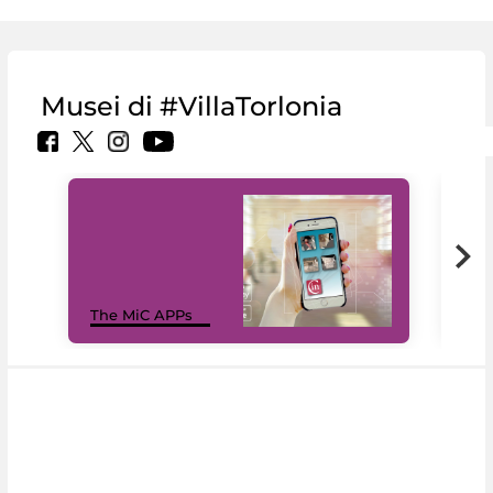
Musei di #VillaTorlonia
MiC
The MiC APPs
net