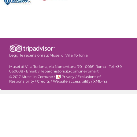
Leggi le recensioni su:
Musei di Villa Torlonia
Musei di Villa Torlonia, via Nomentana 70 - 00161 Roma - Tel. +39
060608 - Email: villeparchistorici@comune.roma.it
© 2017 Musei in Comune
/
Privacy
/
Exclusions of
Responsibility
/
Credits
/
Website accessibility
/
XML-rss