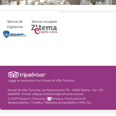
Servizi di
Servizi museali
Vigilanza
Leggi le recensioni su:
Musei di Villa Torlonia
Musei di Villa Torlonia, via Nomentana 70 - 00161 Roma - Tel. +39
060608 - Email: villeparchistorici@comune.roma.it
© 2017 Musei in Comune
/
Privacy
/
Exclusions of
Responsibility
/
Credits
/
Website accessibility
/
XML-rss