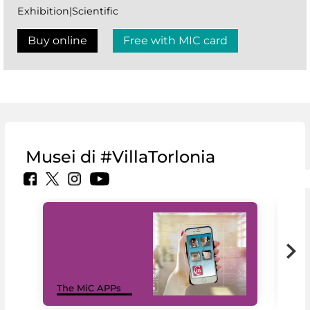
Exhibition|Scientific
Buy online
Free with MIC card
Musei di #VillaTorlonia
MiC
The MiC APPs
net