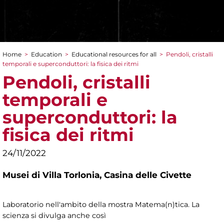
Home
>
Education
>
Educational resources for all
>
Pendoli, cristalli
You are here
temporali e superconduttori: la fisica dei ritmi
Pendoli, cristalli
temporali e
superconduttori: la
fisica dei ritmi
24/11/2022
Musei di Villa Torlonia,
Casina delle Civette
Laboratorio nell'ambito della mostra Matema(n)tica. La
scienza si divulga anche così