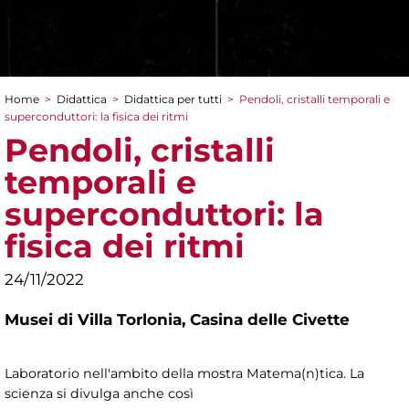
Home
>
Didattica
>
Didattica per tutti
>
Pendoli, cristalli temporali e
Tu sei qui
superconduttori: la fisica dei ritmi
Pendoli, cristalli
temporali e
superconduttori: la
fisica dei ritmi
24/11/2022
Musei di Villa Torlonia,
Casina delle Civette
Laboratorio nell'ambito della mostra Matema(n)tica. La
scienza si divulga anche così