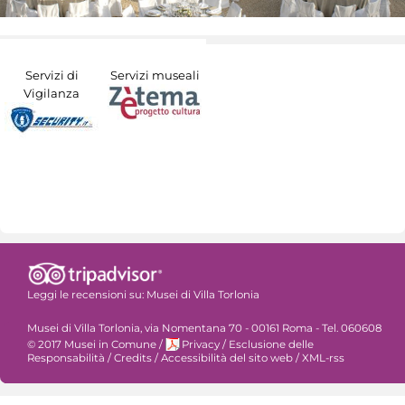
Servizi di
Servizi museali
Vigilanza
Leggi le recensioni su:
Musei di Villa Torlonia
Musei di Villa Torlonia, via Nomentana 70 - 00161 Roma - Tel. 060608
© 2017 Musei in Comune
/
Privacy
/
Esclusione delle
Responsabilità
/
Credits
/
Accessibilità del sito web
/
XML-rss