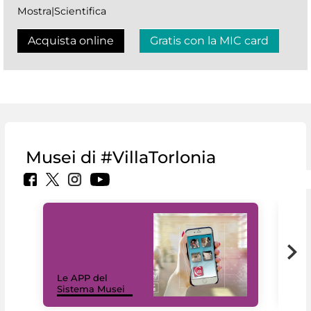
Mostra|Scientifica
Acquista online
Gratis con la MIC card
Musei di #VillaTorlonia
Il 
Le APP del
Mus
Sistema Musei
net