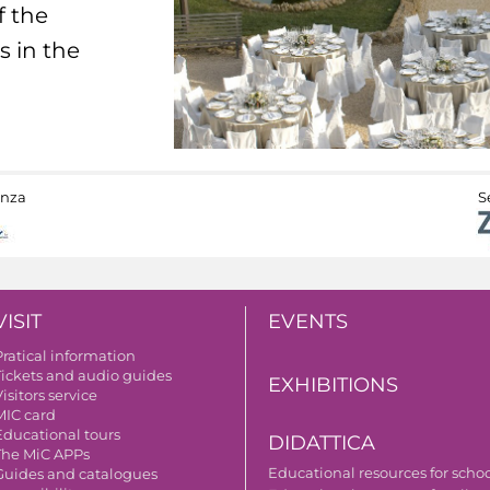
f the
s in the
anza
S
VISIT
EVENTS
Pratical information
Tickets and audio guides
EXHIBITIONS
isitors service
MIC card
Educational tours
DIDATTICA
The MiC APPs
Educational resources for scho
Guides and catalogues