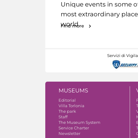
Unique events in some o
most extraordinary place
world.
Find more
Servizi di Vigil
MUSEUMS
Editorial
Villa Torlonia
The park
V
Staff
The Museum System
Service Charter
Newsletter