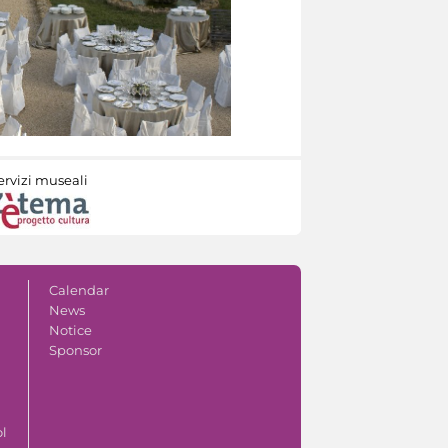
ervizi museali
Calendar
News
Notice
Sponsor
ol