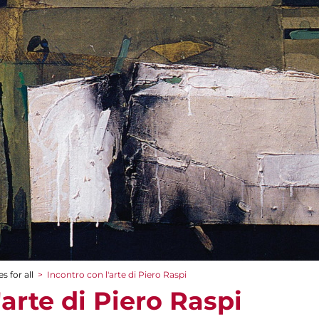
s for all
>
Incontro con l'arte di Piero Raspi
'arte di Piero Raspi