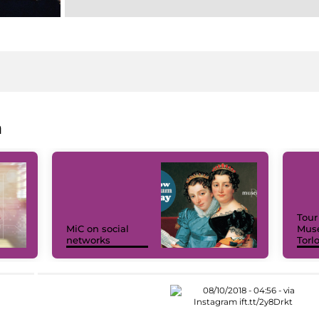
a
Tour
MiC on social
Muse
networks
Torl