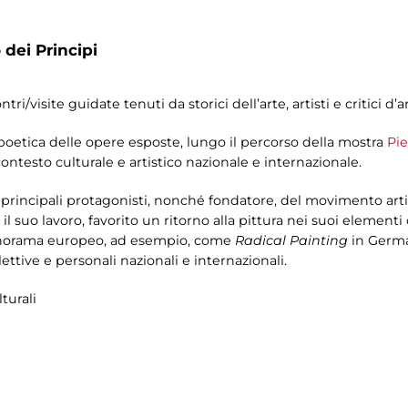
 dei Principi
i/visite guidate tenuti da storici dell’arte, artisti e critici d’a
a poetica delle opere esposte, lungo il percorso della mostra
Pie
contesto culturale e artistico nazionale e internazionale.
 principali protagonisti, nonché fondatore, del movimento art
l suo lavoro, favorito un ritorno alla pittura nei suoi elementi 
panorama europeo, ad esempio, come
Radical Painting
in Germ
tive e personali nazionali e internazionali.
turali