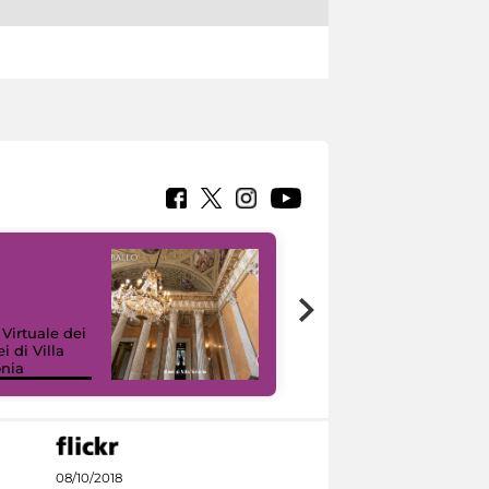
 Virtuale dei
i di Villa
onia
I like MiC
08/10/2018