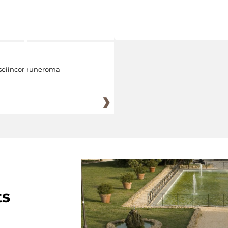
eiincomuneroma
ts