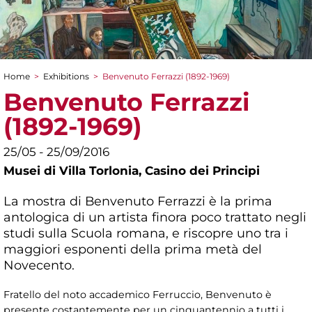
Home
>
Exhibitions
>
Benvenuto Ferrazzi (1892-1969)
You are here
Benvenuto Ferrazzi
(1892-1969)
25/05 - 25/09/2016
Musei di Villa Torlonia,
Casino dei Principi
La mostra di Benvenuto Ferrazzi è la prima
antologica di un artista finora poco trattato negli
studi sulla Scuola romana, e riscopre uno tra i
maggiori esponenti della prima metà del
Novecento.
Fratello del noto accademico Ferruccio, Benvenuto è
presente costantemente per un cinquantennio a tutti i