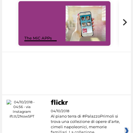
MiC
The MiC APPs
net
04/10/2018
Al piano terra di #PalazzoPrimoli si
trova una collezione di opere d’arte,
cimeli napoleonici, memorie
familiari. La collezione