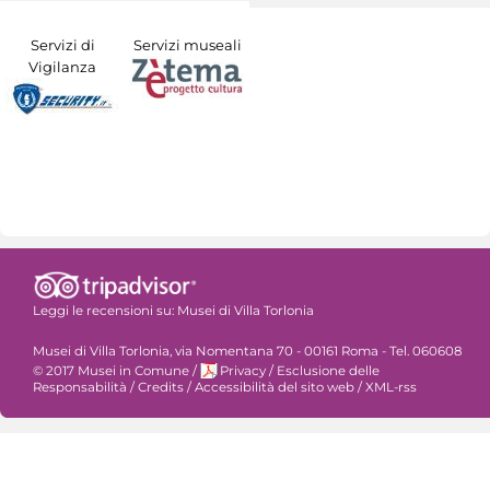
Servizi di
Servizi museali
Vigilanza
Leggi le recensioni su:
Musei di Villa Torlonia
Musei di Villa Torlonia, via Nomentana 70 - 00161 Roma - Tel. 060608
© 2017 Musei in Comune
/
Privacy
/
Esclusione delle
Responsabilità
/
Credits
/
Accessibilità del sito web
/
XML-rss