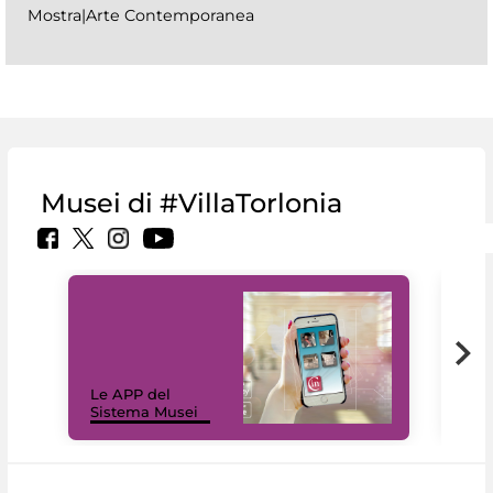
Mostra|Arte Contemporanea
Musei di #VillaTorlonia
Il 
Le APP del
Mus
Sistema Musei
net