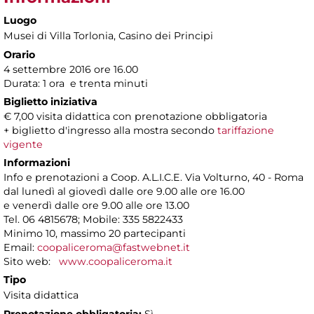
Luogo
Musei di Villa Torlonia
, Casino dei Principi
Orario
4 settembre 2016 ore 16.00
Durata: 1 ora e trenta minuti
Biglietto iniziativa
€ 7,00 visita didattica con prenotazione obbligatoria
+ biglietto d'ingresso alla mostra secondo
tariffazione
vigente
Informazioni
Info e prenotazioni a Coop. A.L.I.C.E. Via Volturno, 40 - Roma
dal lunedì al giovedì dalle ore 9.00 alle ore 16.00
e venerdì dalle ore 9.00 alle ore 13.00
Tel. 06 4815678; Mobile: 335 5822433
Minimo 10, massimo 20 partecipanti
Email:
coopaliceroma@fastwebnet.it
Sito web:
www.coopaliceroma.it
Tipo
Visita didattica
Prenotazione obbligatoria:
Sì