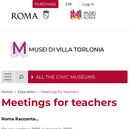
PURCHASE
Log In
MUSEI DI VILLA TORLONIA
ALL THE CIVIC MUSEUMS
Home
>
Education
>
Meetings for teachers
You are here
Meetings for teachers
Roma Racconta…