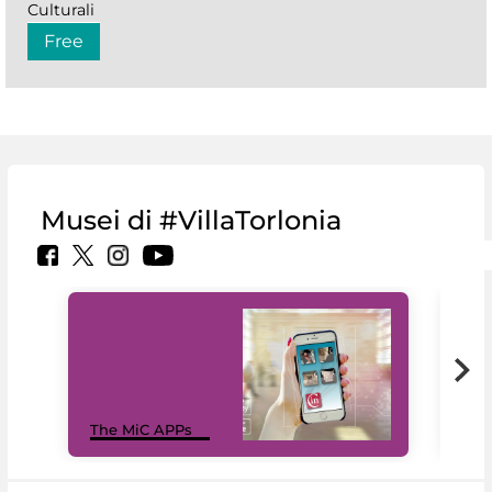
Culturali
Free
Musei di #VillaTorlonia
MiC
The MiC APPs
net