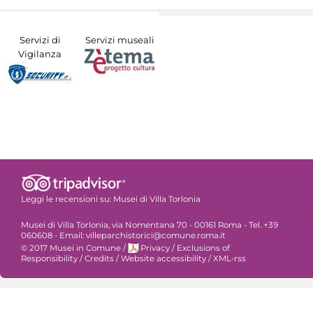
Servizi di
Servizi museali
Vigilanza
Leggi le recensioni su:
Musei di Villa Torlonia
Musei di Villa Torlonia, via Nomentana 70 - 00161 Roma - Tel. +39
060608 - Email: villeparchistorici@comune.roma.it
© 2017 Musei in Comune
/
Privacy
/
Exclusions of
Responsibility
/
Credits
/
Website accessibility
/
XML-rss