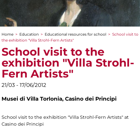
Home
>
Education
>
Educational resources for school
>
School visit to
You are here
the exhibition "Villa Strohl-Fern Artists"
School visit to the
exhibition "Villa Strohl-
Fern Artists"
21/03 - 17/06/2012
Musei di Villa Torlonia,
Casino dei Principi
School visit to the exhibition "Villa Strohl-Fern Artists" at
Casino dei Principi