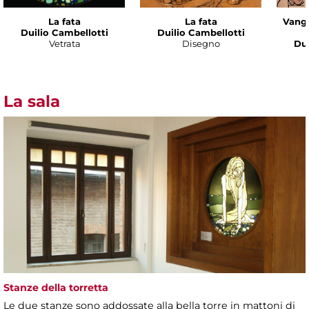
La fata
La fata
Vanga
Duilio Cambellotti
Duilio Cambellotti
Vetrata
Disegno
Dui
La sala
Stanze della torretta
Le due stanze sono addossate alla bella torre in mattoni di