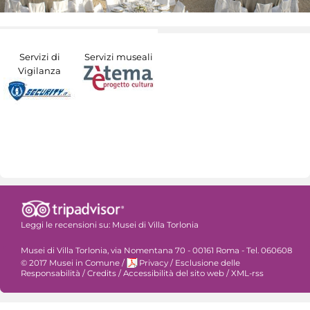
Servizi di
Servizi museali
Vigilanza
Leggi le recensioni su:
Musei di Villa Torlonia
Musei di Villa Torlonia, via Nomentana 70 - 00161 Roma - Tel. 060608
© 2017 Musei in Comune
/
Privacy
/
Esclusione delle
Responsabilità
/
Credits
/
Accessibilità del sito web
/
XML-rss