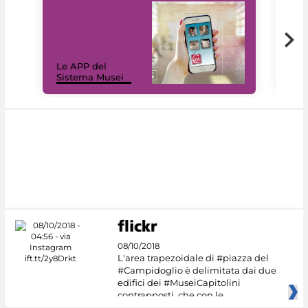
Il 
Le APP del
Mus
Sistema Musei
net
08/10/2018
L'area trapezoidale di #piazza del
#Campidoglio è delimitata dai due
edifici dei #MuseiCapitolini
contrapposti, che con le