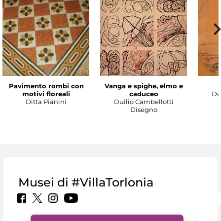
Pavimento rombi con
Vanga e spighe, elmo e
motivi floreali
caduceo
Du
Ditta Pianini
Duilio Cambellotti
Disegno
Musei di #VillaTorlonia