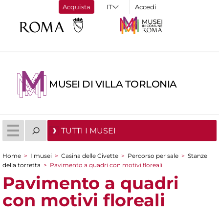
Acquista
Accedi
MUSEI DI VILLA TORLONIA
TUTTI I MUSEI
Home
>
I musei
>
Casina delle Civette
>
Percorso per sale
>
Stanze
Tu sei qui
della torretta
>
Pavimento a quadri con motivi floreali
Pavimento a quadri
con motivi floreali