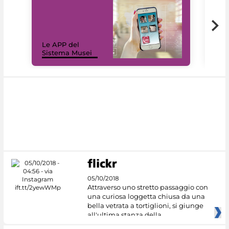
Il 
Le APP del
Mus
Sistema Musei
net
05/10/2018
Attraverso uno stretto passaggio con
una curiosa loggetta chiusa da una
bella vetrata a tortiglioni, si giunge
all'ultima stanza della