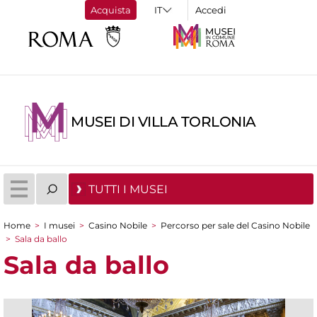
Acquista
Accedi
MUSEI DI VILLA TORLONIA
TUTTI I MUSEI
Home
>
I musei
>
Casino Nobile
>
Percorso per sale del Casino Nobile
Tu sei qui
>
Sala da ballo
Sala da ballo