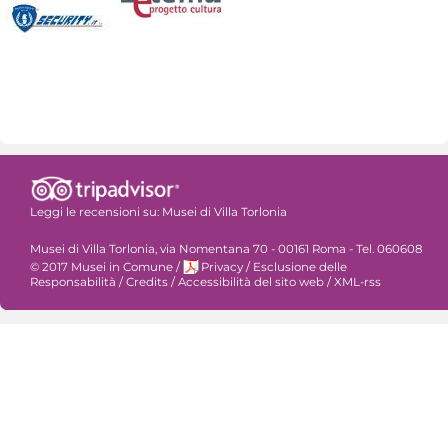
Leggi le recensioni su:
Musei di Villa Torlonia
Musei di Villa Torlonia, via Nomentana 70 - 00161 Roma - Tel. 060608
© 2017 Musei in Comune
/
Privacy
/
Esclusione delle
Responsabilità
/
Credits
/
Accessibilità del sito web
/
XML-rss