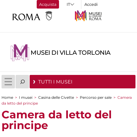
Acquista
Accedi
MUSEI DI VILLA TORLONIA
TUTTI I MUSEI
Home
>
I musei
>
Casina delle Civette
>
Percorso per sale
>
Camera
Tu sei qui
da letto del principe
Camera da letto del
principe