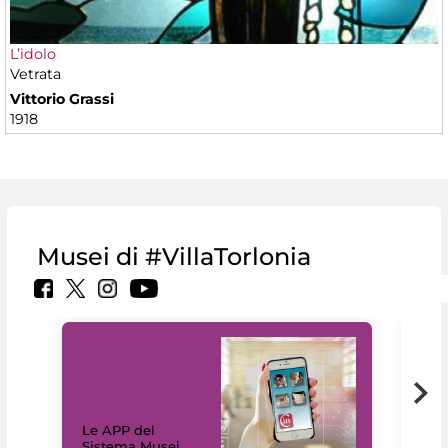
L’idolo
Vetrata
Vittorio Grassi
1918
Musei di #VillaTorlonia
Il 
Le APP del
Mus
Sistema Musei
net