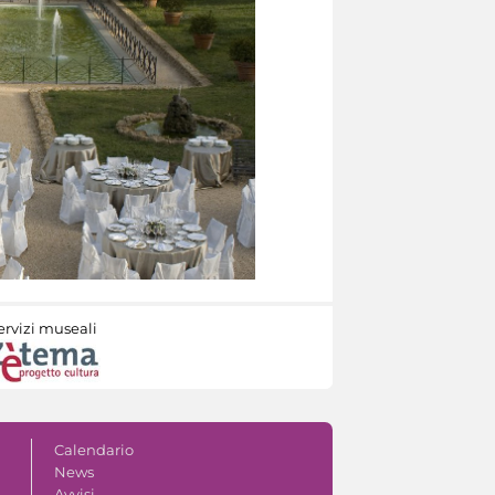
ervizi museali
Calendario
News
Avvisi