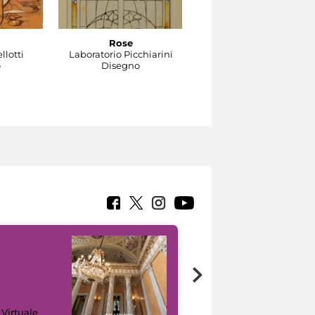
Rose
Gocce
llotti
Laboratorio Picchiarini
Laboratorio Picchiarini
o
Disegno
Disegno
 Virtuale
I like MiC