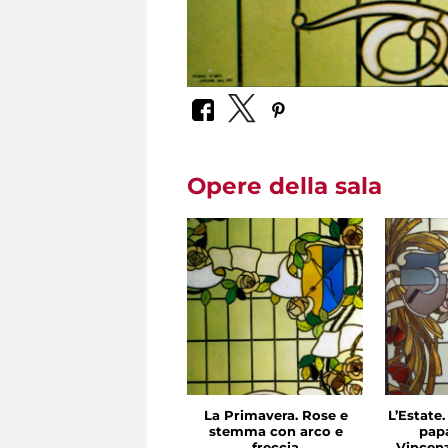
Opere della sala
La Primavera. Rose e
L’Estate.
stemma con arco e
papa
freccia
Vincenz