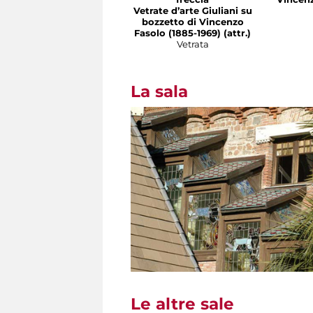
Vetrate d’arte Giuliani su
bozzetto di Vincenzo
Fasolo (1885-1969) (attr.)
Vetrata
La sala
Le altre sale