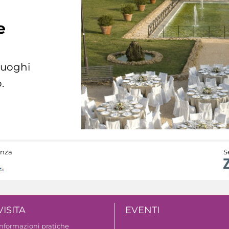
e
 luoghi
.
anza
S
VISITA
EVENTI
Informazioni pratiche