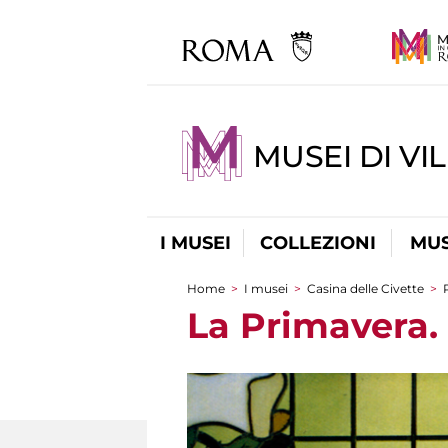
MUSEI DI VI
I MUSEI
COLLEZIONI
MUS
Home
>
I musei
>
Casina delle Civette
>
Tu sei qui
La Primavera.