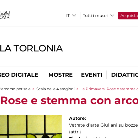
Tutti i musei
Acquist
LLA TORLONIA
EO DIGITALE
MOSTRE
EVENTI
DIDATTI
Percorso per sale
>
Scala delle 4 stagioni
>
La Primavera. Rose e stemma c
 Rose e stemma con arco 
Autore:
Vetrate d’arte Giuliani su bozz
(attr.)