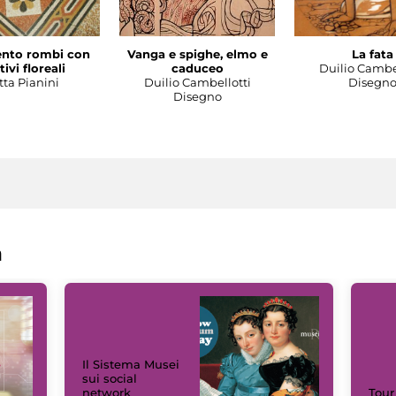
nto rombi con
Vanga e spighe, elmo e
La fata
ivi floreali
caduceo
Duilio Cambe
tta Pianini
Duilio Cambellotti
Disegn
Disegno
a
Il Sistema Musei
sui social
network
Tour