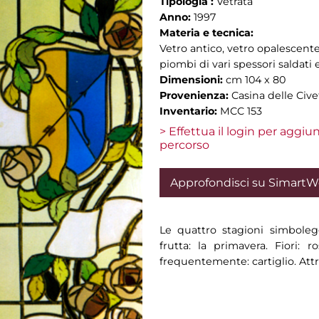
Tipologia :
Vetrata
Anno:
1997
Materia e tecnica:
Vetro antico, vetro opalescente,
piombi di vari spessori saldati 
Dimensioni:
cm 104 x 80
Provenienza:
Casina delle Cive
Inventario:
MCC 153
> Effettua il login per aggi
percorso
Approfondisci su Simart
Le quattro stagioni simboleg
frutta: la primavera. Fiori: 
frequentemente: cartiglio. Attri