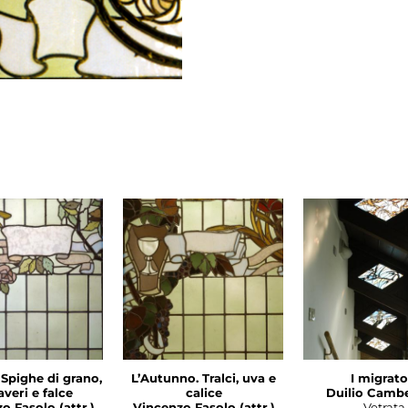
 Spighe di grano,
L’Autunno. Tralci, uva e
I migrato
veri e falce
calice
Duilio Cambe
o Fasolo (attr.)
Vincenzo Fasolo (attr.)
Vetrata