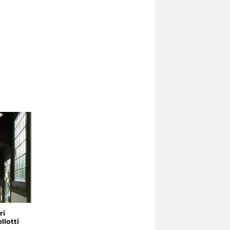
ri
llotti