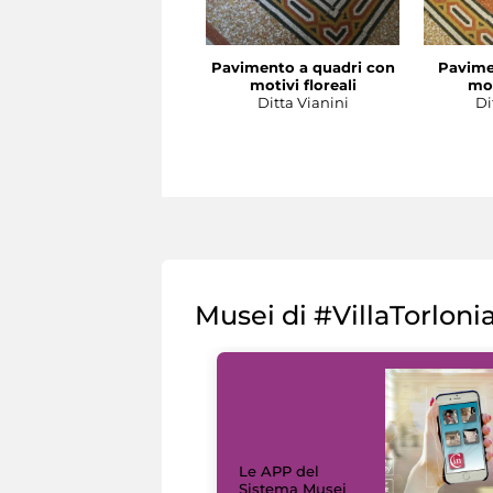
Pavimento a quadri con
Pavime
motivi floreali
mot
Ditta Vianini
Di
Musei di #VillaTorloni
Le APP del
Sistema Musei