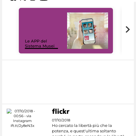
Il 
Le APP del
Mus
Sistema Musei
net
07/10/2018
Ho cercato la libertà più che la
potenza, e quest'ultima soltanto