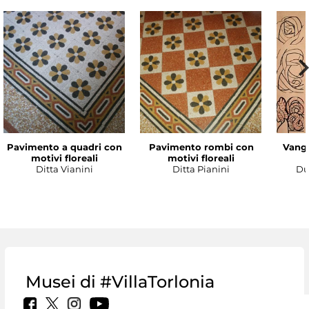
Pavimento a quadri con
Pavimento rombi con
Vanga
motivi floreali
motivi floreali
Ditta Vianini
Ditta Pianini
Du
Musei di #VillaTorlonia