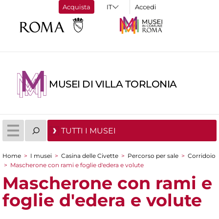
Acquista
Accedi
MUSEI DI VILLA TORLONIA
TUTTI I MUSEI
Home
>
I musei
>
Casina delle Civette
>
Percorso per sale
>
Corridoio
Tu sei qui
>
Mascherone con rami e foglie d'edera e volute
Mascherone con rami e
foglie d'edera e volute