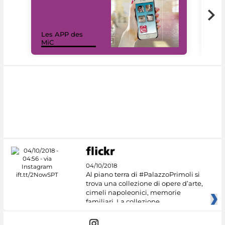
Les APP des
Les
MiC
rés
04/10/2018
Al piano terra di #PalazzoPrimoli si
trova una collezione di opere d’arte,
cimeli napoleonici, memorie
familiari. La collezione