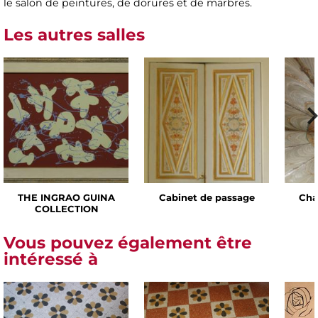
le salon de peintures, de dorures et de marbres.
Les autres salles
THE INGRAO GUINA
Cabinet de passage
Cha
COLLECTION
Vous pouvez également être
intéressé à