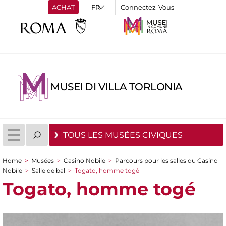
ACHAT
Connectez-Vous
MUSEI DI VILLA TORLONIA
TOUS LES MUSÉES CIVIQUES
Home
>
Musées
>
Casino Nobile
>
Parcours pour les salles du Casino
You are here
Nobile
>
Salle de bal
>
Togato, homme togé
Togato, homme togé